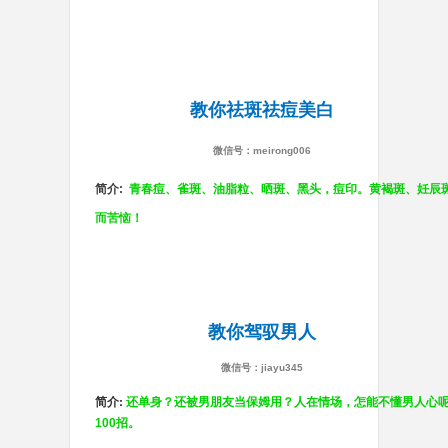
教你祛斑祛痘美白
微信号：meirong006
简介:
青春痘、雀斑、油脂粒、晒斑、黑头，痘印。黄褐斑、妊辰
而苦恼！
教你驾驭男人
微信号：jiayu345
简介:
还单身？还被男朋友当保姆用？人在情场，怎能不懂男人心呢
100招。