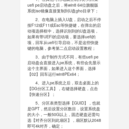
uefi pe启动盘之后，将win8 64位旗舰版
系统iso镜像直接复制到U盘gho目录下；
2、在电脑上插入U盘，启动之后不停
按F12或F11或Esc等快捷键，在弹出的启
动项选择框中，选择识别到的U盘选项，
如果有带UEFI的启动项，要选择uefi的
项，回车从uefi引导启动，不是这些快捷
键的电脑，参考第二点启动设置教程；
3、由于制作方式不同，有些uefi pe
启动盘会直接进入pe系统，有些会先显示
这个主界面，如果进入这个界面，选择
【02】回车运行win8PEx64；
4、进入pe系统之后，双击桌面上的
【DG分区工具】，右键选择硬盘，点击
【快速分区】；
5、分区表类型选择【GUID】，也就
是GPT，然后设置分区数目，设置系统盘
的大小，一般50G以上，固态硬盘还需勾
选【对齐分区到此扇区】，扇区默认2048
即可4k对齐，确定；