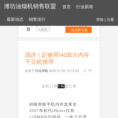
潍坊油烟机销售联盟
首页
行业新闻
最新动态
销售排行
登陆
|
注册
国庆 | 足够用!4GB大内存千元机推
荐
+关注
+发表新主题
国庆 | 足够用!4GB大内存
千元机推荐
发表于
讨论求助
2022-01-22 10:15:25
选机已有
336
篇文章
回顾智能手机内存发展史，
2007年初代iPhone仅有
128MB运行内存，一年之后亮