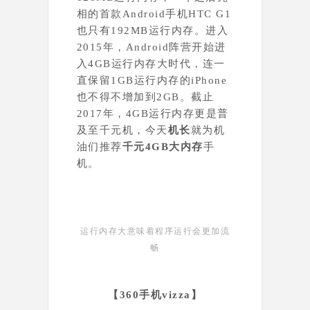
相的首款Android手机HTC G1
也只有192MB
运行内存
。进入
2015年，Android阵营开始进
入4GB
运行内存
大时代，连一
直保留1GB
运行内存
的iPhone
也不得不增加到2GB。截止
201
7年，4GB运行内存更是普
及至千元机，今天
机长
就为机
油们推荐
千元4GB大内存
手
机。
运行内存大意味着程序运行会更加流
畅
【
360手机vizza
】