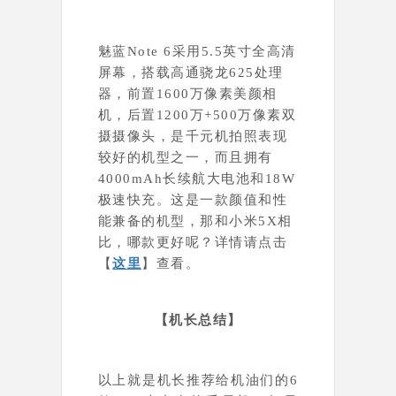
魅蓝Note 6采用5.5英寸全高清
屏幕，搭载高通骁龙625处理
器，前置1600万像素美颜相
机，后置1200万+500万像素双
摄摄像头，是千元机拍照表现
较好的机型之一，而且拥有
4000mAh长续航大电池和18W
极速快充。这是一款颜值和性
能兼备的机型，那和小米5X相
比，哪款更好呢？详情请点击
【
这里
】查看。
【机长总结】
以上就是机长推荐给机油们的
6