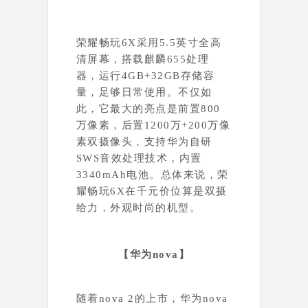
荣耀畅玩6X采用5.5英寸全高
清屏幕，搭载麒麟655处理
器，运行
4GB+32GB存储容
量，足够日常使用。不仅如
此，它最大的亮点是前置800
万像素，后置1200万+200万像
素双摄像头，支持华为自研
SWS音效处理技术，内置
3340mAh电池。总体来说，
荣
耀畅玩6X在千元价位算是双摄
给力，外观时尚的机型。
【华为nova
】
随着nova 2的上市，华为
nova