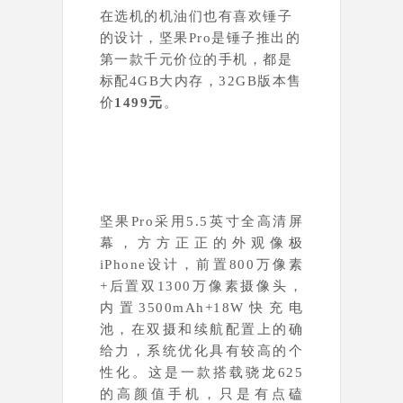
在选机的机油们也有喜欢锤子
的设计，坚果Pro是锤子推出的
第一款千元价位的手机，都是
标配4GB大内存，32GB版本售
价
1499元
。
坚果Pro采用5.5英寸全高清屏
幕，方方正正的外观像极
iPhone设计，
前置800万像素
+
后置双1300万像素摄像头，
内置3500mAh+18W快充电
池，在双摄和续航配置上的确
给力，系统优化具有较高的个
性化。这是一款搭载骁龙625
的高颜值手机，只是有点磕