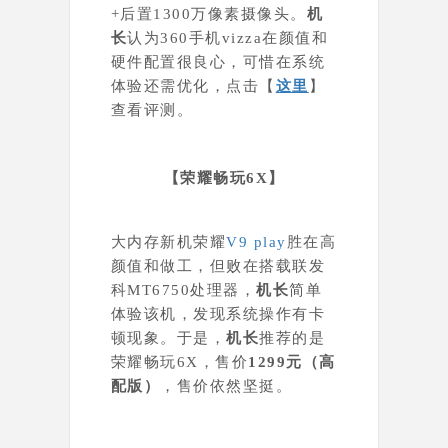
+后置1300万像素摄像头。
机
长
认为
360手机vizza在颜值和
硬件配置很良心，可惜在系统
体验还需优化，点击【
这里
】
查看评测。
【
荣耀畅玩6X
】
大内存新机
荣耀
V9 play
胜在高
颜值和做工，但败在搭载联发
科MT6750
处理器，
机长
简单
体验该机，发现系统操作有卡
顿现象。于是，
机长
推荐的是
荣耀畅玩6X，售价
1299元（高
配版）
，售价依然坚挺。