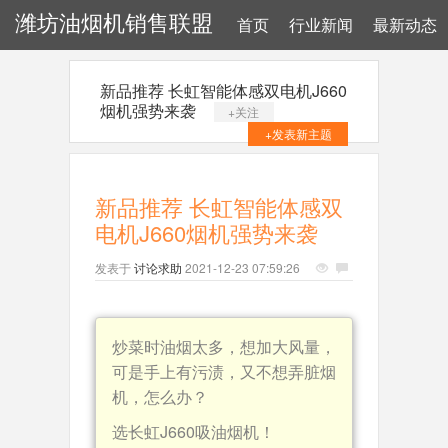
潍坊油烟机销售联盟
首页
行业新闻
最新动态
新品推荐 长虹智能体感双电机J660
烟机强势来袭
+关注
+发表新主题
新品推荐 长虹智能体感双
电机J660烟机强势来袭
发表于
讨论求助
2021-12-23 07:59:26
炒菜时油烟太多，想加大风量，
可是手上有污渍，又不想弄脏烟
机，怎么办？
选长虹J660吸油烟机！