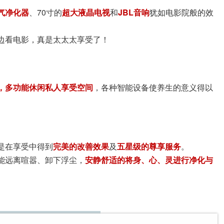
气净化器
、70寸的
超大液晶电视
和
JBL音响
犹如电影院般的效
边看电影，真是太太太享受了！
，多功能休闲私人享受空间
，各种智能设备使养生的意义得以
是在享受中得到
完美的改善效果
及
五星级的尊享服务
。
能远离喧嚣、卸下浮尘，
安静舒适的将身、心、灵进行净化与