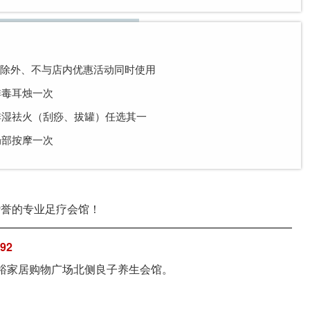
水除外、不与店内优惠活动同时使用
排毒耳烛一次
送排湿祛火（刮痧、拔罐）任选其一
局部按摩一次
赞誉的专业足疗会馆！
592
裕家居购物广场北侧良子养生会馆。