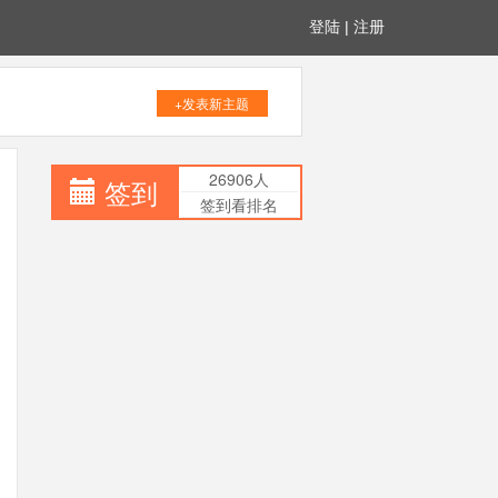
登陆
|
注册
+发表新主题
26906人
签到
签到看排名