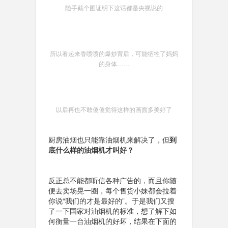
随手截个图证明下这话都是央视说的
所以看起来香喷喷的爆炒背后，可能牺牲了妈妈
的身体……
以后再也不敢傻傻觉得这样的画面多美好了
厨房油烟也只能靠油烟机来解决了，但
到
底什么样的油烟机才叫好？
反正总不能都听信各种广告的，而且你随
便去卖场晃一圈，每个售货小妹都会拉着
你说“我们的才是最好的”。于是我们又搜
了一下国家对油烟机的标准，想了解下如
何衡量一台油烟机的好坏，结果在下面的