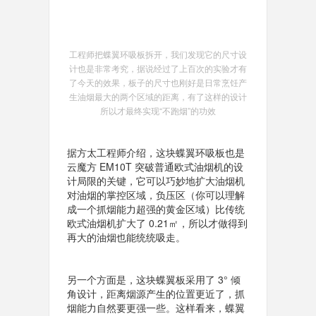
工程师把蝶翼环吸板拆开，我们发现它的尺寸设
计也是非常考究，据说经过了上百次的实验才有
了今天的效果，板子的尺寸也刚好是日常烹饪产
生油烟最大的两个区域的距离，有了这样的设计
所以才最终实现“不跑烟”的功效
据方太工程师介绍，这块蝶翼环吸板也是
云魔方 EM10T 突破普通欧式油烟机的设
计局限的关键，它可以巧妙地扩大油烟机
对油烟的掌控区域，负压区（你可以理解
成一个抓烟能力超强的黄金区域）比传统
欧式油烟机扩大了 0.21㎡，所以才做得到
再大的油烟也能统统吸走。
另一个方面是，这块蝶翼板采用了 3° 倾
角设计，距离烟源产生的位置更近了，抓
烟能力自然要更强一些。这样看来，蝶翼