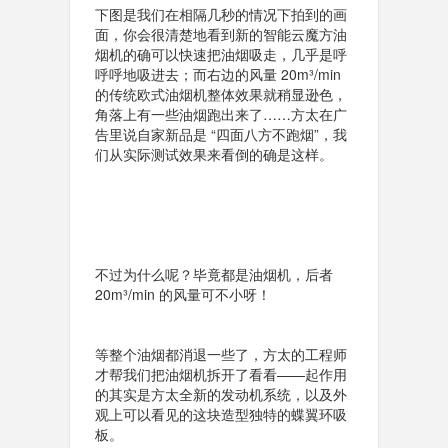
下图是我们在相隔几秒的情况下拍到的画
面，你会很清楚地看到新的智能云魔方油
烟机的确可以快速把油烟吸走，几乎是呼
呼呼地吸进去；而右边的风量 20m³/min
的传统欧式油烟机整体效果就稍显逊色，
角落上有一些油烟跑出来了……方太在广
告里说自家新品是 “四面八方不跑烟”，我
们从实际测试效果来看倒的确是这样。
不过为什么呢？毕竟都是油烟机，后者
20m³/min 的风量可不小呀！
等整个油烟都消退一些了，方太的工程师
才帮我们把油烟机拆开了看看——起作用
的其实是方太全新的发动机系统，以及外
观上可以看见的这块造型独特的蝶翼环吸
板。