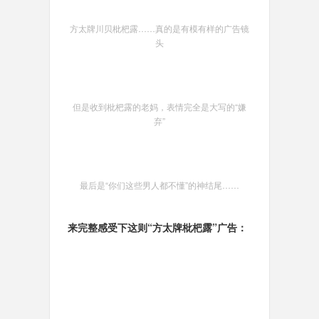
方太牌川贝枇杷露……真的是有模有样的广告镜
头
但是收到枇杷露的老妈，表情完全是大写的“嫌
弃”
最后是“你们这些男人都不懂”的神结尾……
来完整感受下这则“方太牌枇杷露”广告：