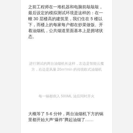
之前工程师在一堆机器和电脑前敲敲敲，
最后设定的模拟测试环境是这样的：在一
幢 30 层楼高的建筑里，我们住在 5 楼以
下，而楼上的每家每户都在炒菜做饭、开
着油烟机，公共烟道里面基本上是拥堵状
态。
进行测试的两台油烟机长这样，左边是智能云魔
方，右边是风量 20m³/min 的传统欧式油烟机
每一锅都倒入 500ML 油后同时开火
大概等了 5-6 分钟，两台油烟机下方的锅
里都开始大声“爆炸”腾起油烟了……