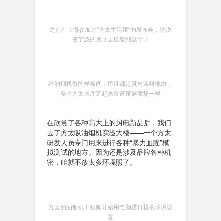
之前在上海参加过”方太生活家“的发布会，这次
在宁波的展厅里也看到这个了
给油烟机做的样板间，而且都是真材实料地做，
整个方太展厅逛起来跟逛家居卖场一样
在欣赏了各种高大上的厨电新品后，我们
去了方太吸油烟机实验大楼——一个方太
研发人员专门用来进行各种“暴力血腥”模
拟测试的地方。因为还是涉及品牌各种机
密，咱就不放太多环境照了。
方太的油烟机工程师开始用电脑进行模拟环境设
置