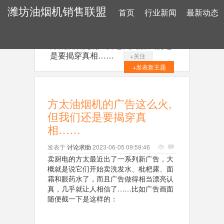
潍坊油烟机销售联盟
首页
行业新闻
最新动态
方太油烟机的广告这么火,但我们还
是要揭穿真相……
+关注
+发表新主题
方太油烟机的广告这么火,
但我们还是要揭穿真
相……
发表于
讨论求助
2023-06-05 09:59:46
卖厨电的方太最近出了一系列新广告，大
概就是说它们开始卖洗发水、枇杷露、面
霜和眼药水了，而且广告做得相当漂亮认
真，几乎就让人相信了……比如广告画面
随便截一下是这样的：