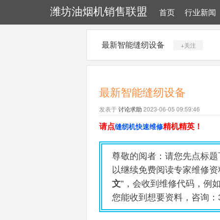
潍坊油烟机销售联盟
首页
行业新闻
最新智能缝纫设备
+关注
最新智能缝纫设备
发表于
讨论求助
2023-06-05 09:59:46
请点
缝纫机快速维修
精机精英！
尊敬的阅者：请您先点标题
以继续免费阅读专家维修资
文
”，会收到维修
代码，例如
您能收到想要资料，咨询：31