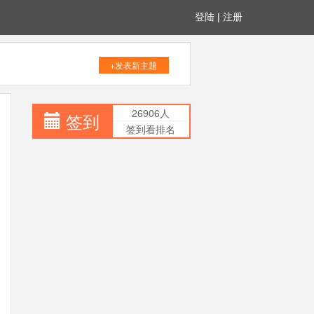
登陆
|
注册
+发表新主题
26906人
签到
签到看排名