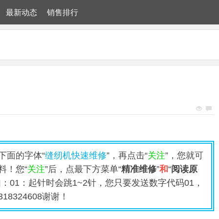
最新动态
销售排行
下面的字体“
缝纫机快速维修
”，再点击“
关注
”，您就可
料！您“
关注
”后，点最下方菜单“
精准维修
”
和
“
阅读原
：01：起针时会跳1~2针，您只要发送数字代码01，
8324608谢谢！