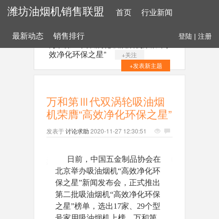
潍坊油烟机销售联盟
首页
行业新闻
最新动态
销售排行
登陆
|
注册
万和第Ⅲ代双涡轮吸油烟机荣膺“高
效净化环保之星”
+关注
+发表新主题
万和第Ⅲ代双涡轮吸油烟
机荣膺“高效净化环保之星”
发表于
讨论求助
2020-11-27 12:30:51
日前
，中国五金制品协会在
北京举办吸油烟机“高效净化环
保之星”新闻发布会，
正式推出
第二批吸油烟机“高效净化环保
之星”榜单，选出17家、29
个型
号家用吸油烟机上榜。万和第