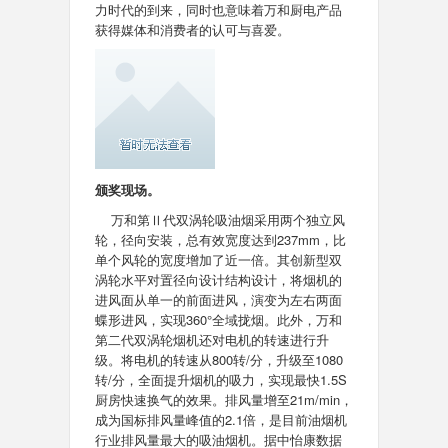
力时代的到来，同时也意味着万和厨电产品
获得媒体和消费者的认可与喜爱。
颁奖现场。
万和
第Ⅱ代双涡轮吸油烟采用两个独立风
轮，径向安装，总有效宽度达到237mm，比
单个风轮的宽度增加了近一倍。其创新型双
涡轮水平对置径向设计结构设计，将烟机的
进风面从单一的前面进风，演变为左右两面
蝶形进风，实现360°全域拢烟。此外，万和
第二代双涡轮烟机还对电机的转速进行升
级。将电机的转速从800转/分，升级至1080
转/分，全面提升烟机的吸力，实现最快1.5S
厨房快速换气的效果。排风量增至21m/min，
成为国标排风量峰值的2.1倍，是目前油烟机
行业排风量最大的吸油烟机。
据中怡康数据