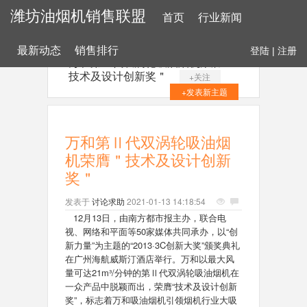
潍坊油烟机销售联盟
首页
行业新闻
最新动态
销售排行
登陆
|
注册
万和第Ⅱ代双涡轮吸油烟机荣膺＂
技术及设计创新奖＂
+关注
+发表新主题
万和第Ⅱ代双涡轮吸油烟
机荣膺＂技术及设计创新
奖＂
发表于
讨论求助
2021-01-13 14:18:54
12
月13日，
由南方都市报主办，联合电
视、网络和平面等50家媒体共同承办，以“创
新力量”为主题的“2013·3C创新大奖”颁奖典礼
在广州海航威斯汀酒店举行。
万和以最大风
量可达21m³/分钟的第Ⅱ代双涡轮吸油烟机在
一众产品中
脱颖而出，荣膺“技术及设计创新
奖”，标志着万和吸油烟机引领烟机行业大吸