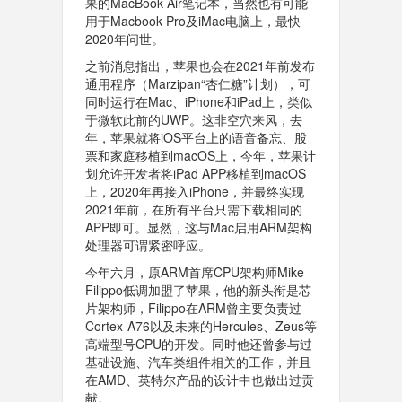
果的MacBook Air笔记本，当然也有可能
用于Macbook Pro及iMac电脑上，最快
2020年问世。
之前消息指出，苹果也会在2021年前发布
通用程序（Marzipan“杏仁糖”计划），可
同时运行在Mac、iPhone和iPad上，类似
于微软此前的UWP。这非空穴来风，去
年，苹果就将iOS平台上的语音备忘、股
票和家庭移植到macOS上，今年，苹果计
划允许开发者将iPad APP移植到macOS
上，2020年再接入iPhone，并最终实现
2021年前，在所有平台只需下载相同的
APP即可。显然，这与Mac启用ARM架构
处理器可谓紧密呼应。
今年六月，原ARM首席CPU架构师Mike
Filippo低调加盟了苹果，他的新头衔是芯
片架构师，Filippo在ARM曾主要负责过
Cortex-A76以及未来的Hercules、Zeus等
高端型号CPU的开发。同时他还曾参与过
基础设施、汽车类组件相关的工作，并且
在AMD、英特尔产品的设计中也做出过贡
献。