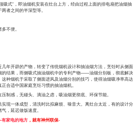
吸式”，即油烟机安装在灶台上方，经由过程上面的排电扇把油烟抽
于两者之间的半深型等。
诸多不便。
几年开辟的产物，转变了传统烟机设计和抽油烟方法，烹饪时从侧面
烟的结果，而侧吸式抽油烟机中的专利产物——油烟分别板，彻底解决
。这种烟机于采取了侧面进风及油烟分别的技巧，使得油烟吸净率高达
为真正合适中国家庭烹饪习惯的抽油烟机。
在压制感，无碰头、滴油之虑，吸油烟更彻底、环保节能。
法实现一体成型，清洗时比拟麻烦、噪音大。离灶台太近，有的设计分
燃气，延迟做饭速度。
-有家电的地方
，就有神州联保-