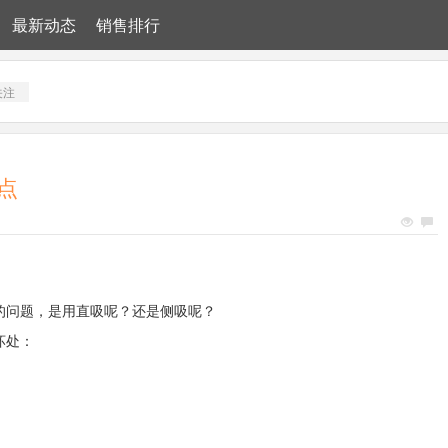
最新动态
销售排行
关注
点
的问题，是用直吸呢？还是侧吸呢？
处与坏处：