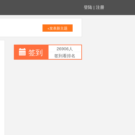
登陆
|
注册
+发表新主题
26906人
签到
签到看排名