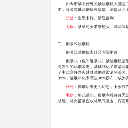
如今市场上传统的抽油烟机大都是“顶
走，顶吸式抽油烟机有薄型、深型及介
长处
：造型多样、清洗便利。
毛病
：炒菜时会带来碰头、滴油等
二、侧吸式油烟机
侧吸式油烟机离灶台间隔更近
侧吸式（也叫近吸式）抽油烟机是近
将发生的油烟吸走，基础到达了肃清油
了中式烹饪烈火炒菜油烟难肃清的艰苦
99%，油烟净化率高达90%摆布，成
长处
：排烟后果更为幻想，不会存
毛病
：格式很少、集烟内腔往往无
歧理，将火苗吸歪或将氧气吸走，挥霍