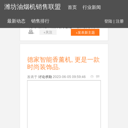
潍坊油烟机销售联盟
首页
行业新闻
最新动态
销售排行
登陆
|
注册
德家​智能香薰机, 更是一款时尚装饰
品.
+关注
+发表新主题
德家​智能香薰机, 更是一款
时尚装饰品.
发表于
讨论求助
2023-06-05 09:59:46