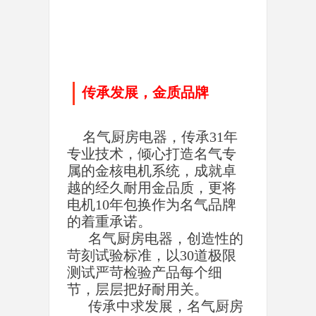
传承发展，金质品牌
  名气厨房电器，传承31年
专业技术，倾心打造名气专
属的金核电机系统，成就卓
越的经久耐用金品质，更将
电机10年包换作为名气品牌
的着重承诺。
      名气厨房电器，创造性的
苛刻试验标准，以30道极限
测试严苛检验产品每个细
节，层层把好耐用关。
      传承中求发展，名气厨房