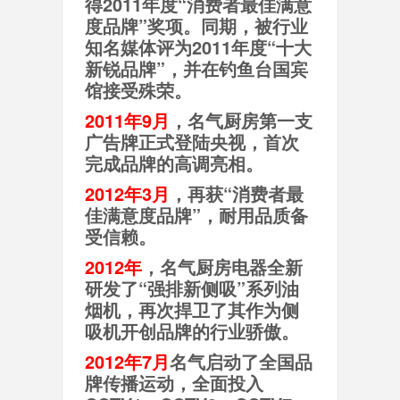
得2011年度“消费者最佳满意
度品牌”奖项。同期，被行业
知名媒体评为2011年度“十大
新锐品牌”，并在钓鱼台国宾
馆接受殊荣。
2011年9月
，名气厨房第一支
广告牌正式登陆央视，首次
完成品牌的高调亮相。
2012年3月
，再获“消费者最
佳满意度品牌”，耐用品质备
受信赖。
2012年
，名气厨房电器全新
研发了“强排新侧吸”系列油
烟机，再次捍卫了其作为侧
吸机开创品牌的行业骄傲。
2012年7月
名气启动了全国品
牌传播运动，全面投入