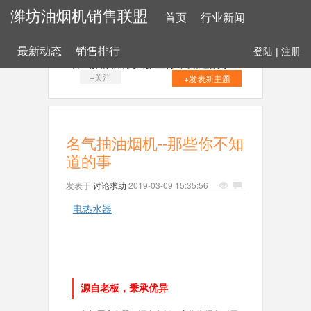
潍坊油烟机销售联盟
首页
行业新闻
最新动态
销售排行
登陆
|
注册
名气抽油烟机--那些你不知道的事
+关注
+发表新主题
名气抽油烟机--那些你不知
道的事
发表于
讨论求助
2019-03-09 15:35:56
电热水器
源自老板，秉承优异 