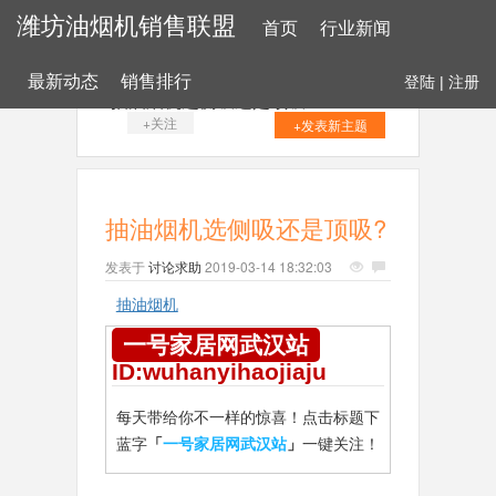
潍坊油烟机销售联盟
首页
行业新闻
最新动态
销售排行
登陆
|
注册
抽油烟机选侧吸还是顶吸?
+关注
+发表新主题
抽油烟机选侧吸还是顶吸?
发表于
讨论求助
2019-03-14 18:32:03
抽油烟机
一号家居网武汉站
ID:wuhanyihaojiaju
每天带给你不一样的惊喜！点击标题下
蓝字
「
一号家居网武汉站
」
一键关注！