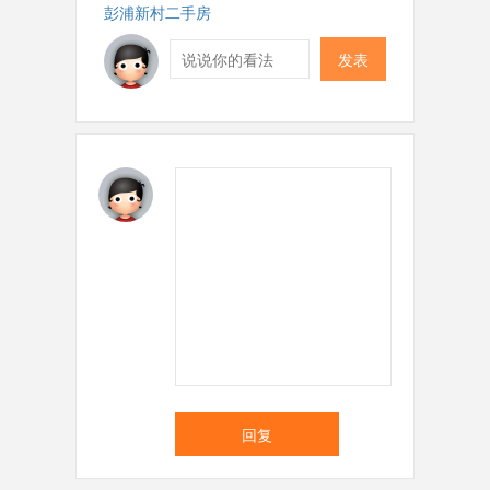
彭浦新村二手房
发表
回复