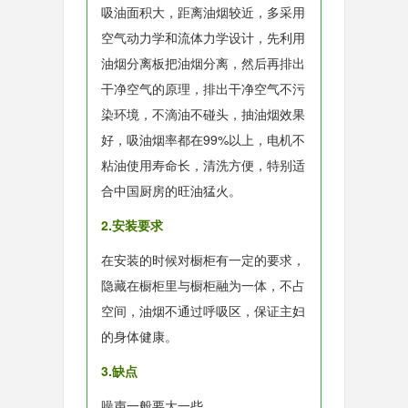
吸油面积大，距离油烟较近，多采用
空气动力学和流体力学设计，先利用
油烟分离板把油烟分离，然后再排出
干净空气的原理，排出干净空气不污
染环境，不滴油不碰头，抽油烟效果
好，吸油烟率都在99%以上，电机不
粘油使用寿命长，清洗方便，特别适
合中国厨房的旺油猛火。
2.安装要求
在安装的时候对橱柜有一定的要求，
隐藏在橱柜里与橱柜融为一体，不占
空间，油烟不通过呼吸区，保证主妇
的身体健康。
3.缺点
噪声一般要大一些。