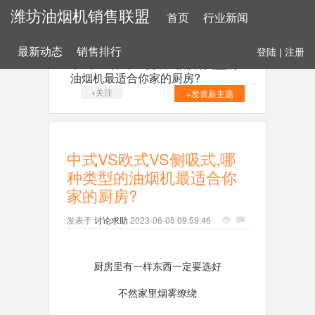
潍坊油烟机销售联盟
首页
行业新闻
最新动态
销售排行
登陆
|
注册
中式VS欧式VS侧吸式,哪种类型的
油烟机最适合你家的厨房?
+关注
+发表新主题
中式VS欧式VS侧吸式,哪
种类型的油烟机最适合你
家的厨房?
发表于
讨论求助
2023-06-05 09:59:46
厨房里有一样东西一定要选好
不然家里烟雾缭绕