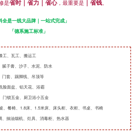
省时｜省力｜省心
｜省钱
修是
，最重要是
。
料全是
一线大品牌｜
一站式完成
」
「德系施工标准」
漆工、瓦工、搬运工
、腻子膏、沙子、水泥、防水
、门套、踢脚线、吊顶等
洗脸面盆、铝天花、浴霸
、门锁五金、厨卫浴小五金
、餐椅、1.8床、1.5米床、床头柜、衣柜、书桌、书椅
调、抽油烟机、灶具、消毒柜、热水器