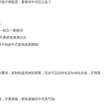
家设计师眼里，看看对中式怎么说？
法。
——如玉一般圆润
万不要挤得满满当当
还不错的中式装饰效果图咯!
繁琐，形制轻盈而神韵厚重，完全可以自给自足hold住全场，不用再
椅，庄重肃穆，塑造肃穆的中式风气场。