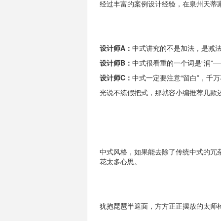
经过丰富的案例设计经验，在泉州天蒂
设计师A：
中式讲究的不是加法，是减
设计师B：
中式很看重的一个词是“润”
设计师C：
中式一定要注意“留白”，千
光说不练假把式，那就容小编推荐几款
中式风格，如果能去除了传统中式的冗杂
花太多心思。
犹抱琵琶半遮面，方方正正摆放的太师