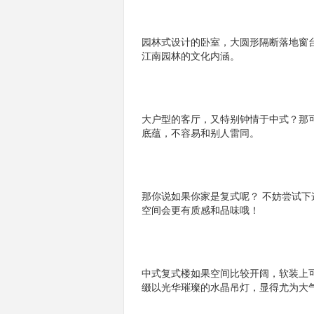
园林式设计的卧室，大圆形隔断落地窗
江南园林的文化内涵。
大户型的客厅，又特别钟情于中式？那
底蕴，不容易和别人雷同。
那你说如果你家是复式呢？ 不妨尝试
空间会更有质感和品味哦！
中式复式楼如果空间比较开阔，软装上
缀以光华璀璨的水晶吊灯，显得尤为大