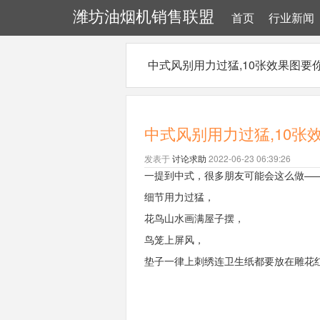
潍坊油烟机销售联盟
首页
行业新闻
中式风别用力过猛,10张效果图要你
中式风别用力过猛,10张
发表于
讨论求助
2022-06-23 06:39:26
一提到中式，很多朋友可能会这么做—
细节用力过猛，
花鸟山水画满屋子摆，
鸟笼上屏风，
垫子一律上刺绣连卫生纸都要放在雕花