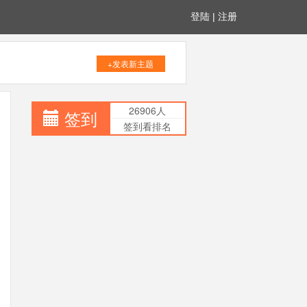
登陆
|
注册
+发表新主题
26906人
签到
签到看排名