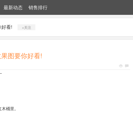
最新动态
销售排行
好看!
+关注
效果图要你好看!
—
红木桶里。