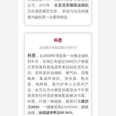
认可。2013年，
全直流变频吸油烟机
又在德意横空出世， 科技与生活的碰
撞与融合再一次紧密相连。
科恩
点击图片查看品牌介绍
↑↑↑
科恩
，从2009年缔造第一台概念烟机
到今天，全国已有超过3000万户家庭
正享受着科恩电器带来的轻松烹饪生
活。其研发的油烟机、燃气灶、消毒
碗柜、集成环保灶、净水器、热水
器、电烤箱、蒸汽炉等八大系列产
品，全方位为大家提供最适合于中国
厨房烹饪环境的整体配套解决方案。
科恩，只做一级能效，最新打造
爆炒
王8650
，一键爆炒风21m3/min，瞬吸
油烟，
油烟滤净率达99.96%
。