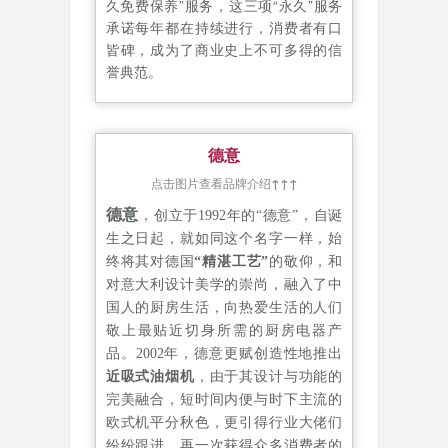
久免费保养”服务，这三项“永久”服务
承诺每年都在持续进行，消费者有口
皆碑，成为了商业史上不可多得的信
誉典范。
德意
点击图片查看品牌介绍
↑↑↑
德意
，创立于1992年的“德意”，自诞
生之日起，就如同这个名字一样，始
终将其对德国
“精湛工艺”
的敬仰，和
对意大利设计美学的崇尚，融
入了中
国人的厨房生活，向热爱生活的人们
敬上最贴近切身所需的厨房电器产
品。2002年，德意更赋创造性地推出
近吸式油烟机
，由于其设计与功能的
完美融合，短时间内便与时下主流的
欧式机平分秋色，更引得行业大佬们
纷纷跟进，再一次获得众多消费者的