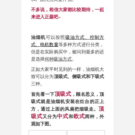
不多说，相信大家都比较期待，一起
来进入正题吧~
油烟机
可以按照
吸油方式、控制方
式、电机数量
等多种方式进行分类，
但是在实际购买中，被问到最多的还
是选择
何种吸油方式
。
正如大家平时见到的一样，油烟机大
致可以分为
顶吸式、侧吸式和下吸式
三种。
顶吸式
首先看一下
，顾名思义，顶
吸式就是油烟机安装在灶台的正上
顶
方，通过上面的风扇把烟吸走。
吸式
中式
欧式
又分为
和
两种，外
观如下图。