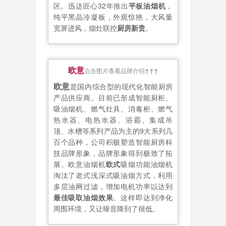
区。迅达匠心32年推出
平板油烟机
，
纯平黑晶冷凝板，外观惊艳，大风量
宽屏进风，烟灶联控
厨房新贵
。
欧意
点击图片查看品牌介绍
↑↑↑
欧意
是国内综合型的现代化智能厨房
产品供应商。目前已形成智能厨柜、
吸油烟机、燃气灶具、消毒柜、燃气
热水器、电热水器、浴霸、集成吊
顶、水槽等系列产品为主的9大系列几
百个品种，公司积极塑造智能厨房科
技品牌形象，品牌形象得到极致了拓
展。欧意油烟机
欧式
吸烟功能油烟机
淘汰了老式浅深式吸油烟方式，利用
多层油网过滤，增加电机功率以达到
最佳吸取油烟效果
。这样即达到净化
周围环境，又让噪音降到了很低。