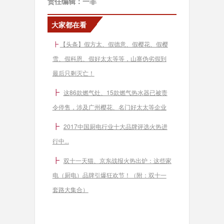
责任编辑：一非
大家都在看
┣
【头条】假方太、假德意、假樱花、假樱
雪、假科恩、假好太太等等，山寨伪劣假到
最后只剩灭亡！
┣
这86款燃气灶、15款燃气热水器已被责
令停售，涉及广州樱花、名门好太太等企业
┣
2017中国厨电行业十大品牌评选火热进
行中...
┣
双十一天猫、京东战报火热出炉：这些家
电（厨电）品牌引爆狂欢节！（附：双十一
套路大集合）