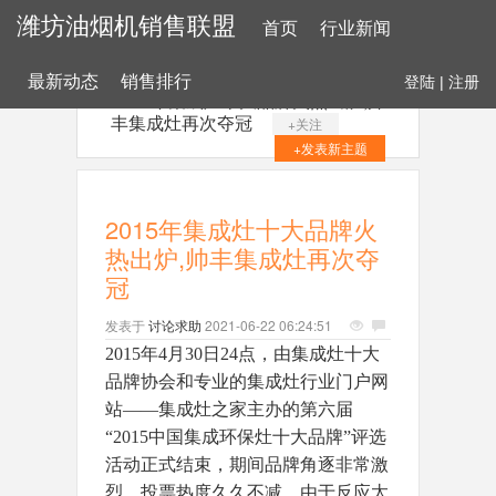
潍坊油烟机销售联盟
首页
行业新闻
最新动态
销售排行
登陆
|
注册
2015年集成灶十大品牌火热出炉,帅
丰集成灶再次夺冠
+关注
+发表新主题
2015年集成灶十大品牌火
热出炉,帅丰集成灶再次夺
冠
发表于
讨论求助
2021-06-22 06:24:51
2015年4月30日24点，
由
集成灶十大
品牌协会和
专业的集成灶行业门户网
站
——集成灶之家
主办的第
六
届
“201
5
中国集成环保灶十大品牌”评选
活动正式结束
，期间品牌角逐非常激
烈，投票热度久久不减。由于反应太