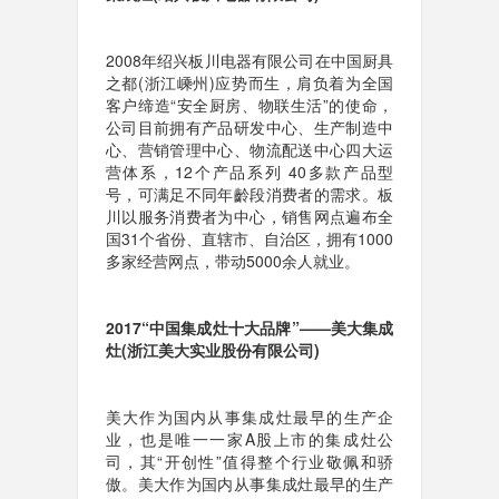
2008年绍兴板川电器有限公司在中国厨具
之都(浙江嵊州)应势而生，肩负着为全国
客户缔造“安全厨房、物联生活”的使命，
公司目前拥有产品研发中心、生产制造中
心、营销管理中心、物流配送中心四大运
营体系，12个产品系列 40多款产品型
号，可满足不同年齡段消费者的需求。板
川以服务消费者为中心，销售网点遍布全
国31个省份、直辖市、自治区，拥有1000
多家经营网点，带动5000余人就业。
2017“中国集成灶十大品牌”——美大集成
灶(浙江美大实业股份有限公司)
美大作为国内从事集成灶最早的生产企
业，也是唯一一家A股上市的集成灶公
司，其“开创性”值得整个行业敬佩和骄
傲。美大作为国内从事集成灶最早的生产