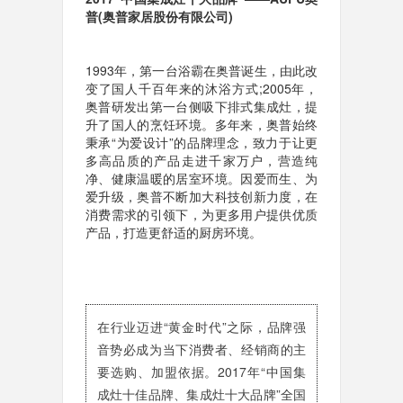
普(奥普家居股份有限公司)
1993年，第一台浴霸在奥普诞生，由此改
变了国人千百年来的沐浴方式;2005年，
奥普研发出第一台侧吸下排式集成灶，提
升了国人的烹饪环境。多年来，奥普始终
秉承“为爱设计”的品牌理念，致力于让更
多高品质的产品走进千家万户，营造纯
净、健康温暖的居室环境。因爱而生、为
爱升级，奥普不断加大科技创新力度，在
消费需求的引领下，为更多用户提供优质
产品，打造更舒适的厨房环境。
在行业迈进“黄金时代”之际，品牌强
音势必成为当下消费者、经销商的主
要选购、加盟依据。2017年“中国集
成灶十佳品牌、集成灶十大品牌”全国