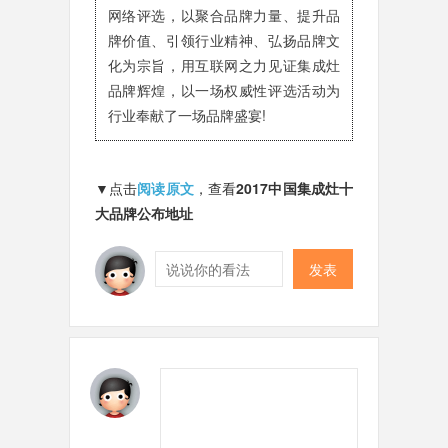
网络评选，以聚合品牌力量、提升品
牌价值、引领行业精神、弘扬品牌文
化为宗旨，用互联网之力见证集成灶
品牌辉煌，以一场权威性评选活动为
行业奉献了一场品牌盛宴!
▼点击
阅读原文
，查看
2017中国集成灶十
大品牌公布地址
发表