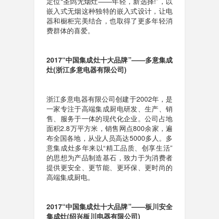
定位“圣鸽无烟灶——年轻，新选择!”，以
嵌入式无烟这种独特的嵌入式设计，让电
器和
橱柜
完美结合，也取得了更多年轻消
费群体的喜爱。
2017“中国集成灶十大品牌”——多意集成
灶(浙江多意电器有限公司)
浙江多意电器有限公司创建于2002年，是
一家专注于高端集成厨电研发、生产、销
售、服务于一体的现代化企业。公司占地
面积2.8万平方米，销售网点800余家，遍
布全国各地，从业人员高达5000多人。多
意集成灶多年来以“精工品质、创享生活”
的思想为产品制造基石，致力于为消费者
提供更安全、更节能、更环保、更时尚的
高端集成厨电。
2017“中国集成灶十大品牌”——板川安全
集成灶(绍兴板川电器有限公司)