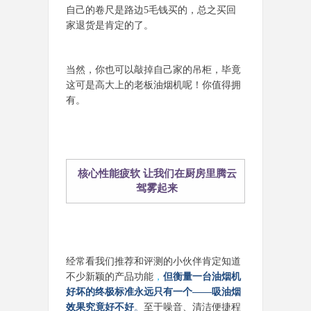
自己的卷尺是路边5毛钱买的，总之买回
家退货是肯定的了。
当然，你也可以敲掉自己家的吊柜，毕竟
这可是高大上的老板油烟机呢！你值得拥
有。
核心性能疲软 让我们在厨房里腾云
驾雾起来
经常看我们推荐和评测的小伙伴肯定知道
不少新颖的产品功能
，
但衡量一台油烟机
好坏的终极标准永远只有一个——吸油烟
效果究竟好不好
。
至于噪音、清洁便捷程