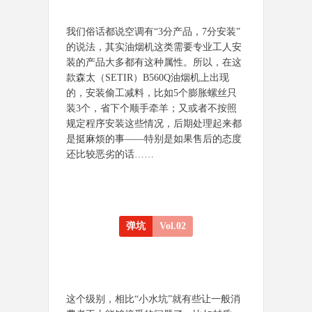
我们俗话都说空调有“3分产品，7分安装”
的说法，其实油烟机这类需要专业工人安
装的产品大多都有这种属性。所以，在这
款森太（SETIR）B560Q油烟机上出现
的，安装偷工减料，比如5个膨胀螺丝只
装3个，省下个顺手牵羊；又或者不按照
规定程序安装这些情况，后期处理起来都
是挺麻烦的事——特别是如果售后的态度
还比较恶劣的话……
弹坑
Vol.02
这个级别，相比“小水坑”就有些让一般消