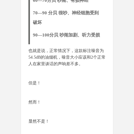
60—70分贝 吵闹、有损神经
70—90 分贝 很吵、神经细胞受到
破坏
90—100分贝 吵闹加剧、听力受损
也就是说，正常情况下，这款标注噪音为
54.5dB的油烟机，噪音大小应该和2个正常
人在家里谈话的声响差不多。
但是！
然而！
显然不是！