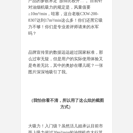
产品的参数界定“放得比较开…”。目前针
对油烟机吸力的规定是，风量值要
≥10m³/min，哇塞，这台老板CXW-200-
8307达到17m³/min这么多！你们还黑它吸
力不够！你们是专业差评师请来的水军
吗？
品牌宣传里的数据远远超过国家标准，那
么过审无疑，但是用户的实际使用体验又
是奇差无比，其中的奥妙在哪儿呢？一张
图片深深地吸引了我。
（我怕你看不清，所以用了这么炫的截图
方式）
大吸力！入门级？虽然活儿姐承认目前市
面上吸力超过20m³/min的油烟机也大行其