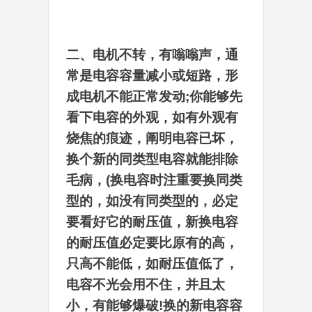
二、电机不转，有嗡嗡声，通
常是电容容量减小或短路，形
成电机不能正常发动;你能够先
看下电容的外观，如有外观有
烧焦的痕迹，阐明电容已坏，
换个新的同类型电容就能排除
毛病，(换电容时注
重要换同类
型的，如没有同类型的，必定
要看好它的耐压值，新换
电容
的耐压值必定要比原有的高，
只高不能低，如耐压值低了，
电
容不光会用不住，并且太
小，有能够爆破!换的新电容容