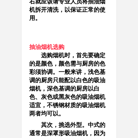
右就应该请专业人员将抽油烟
机拆开清洗，以保证正常的使
用。
抽油烟机选购
选购烟机时，首先要确定
的是颜色，颜色需与厨房的色
彩须协调。一般来讲，浅色基
调的厨房只能配以白色的吸油
烟机，深色基调的厨房以白
色、灰色或黑灰色的吸油烟机
适宜，不锈钢材质的吸油烟机
两者均可以。
其次，挑选外型。中式的
通常是深罩形吸油烟机，因为