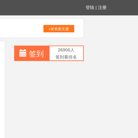
登陆
|
注册
+发表新主题
26906人
签到
签到看排名