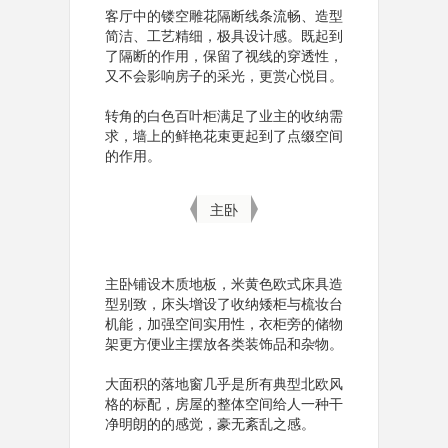
客厅中的镂空雕花隔断线条流畅、造型
简洁、工艺精细，极具设计感。既起到
了隔断的作用，保留了视线的穿透性，
又不会影响房子的采光，更赏心悦目。
转角的白色百叶柜满足了业主的收纳需
求，墙上的鲜艳花束更起到了点缀空间
的作用。
主卧
主卧铺设木质地板，米黄色欧式床具造
型别致，床头增设了收纳矮柜与梳妆台
机能，加强空间实用性，衣柜旁的储物
架更方便业主摆放各类装饰品和杂物。
大面积的落地窗几乎是所有典型北欧风
格的标配，房屋的整体空间给人一种干
净明朗的的感觉，豪无紊乱之感。