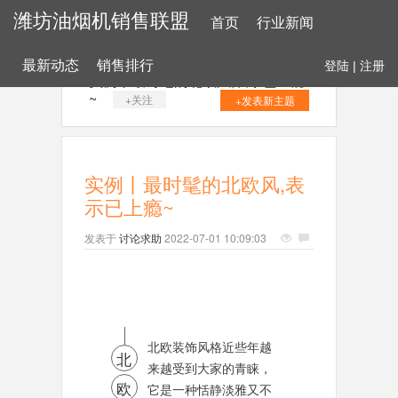
潍坊油烟机销售联盟
首页
行业新闻
最新动态
销售排行
登陆
|
注册
实例丨最时髦的北欧风,表示已上瘾
~
+关注
+发表新主题
实例丨最时髦的北欧风,表
示已上瘾~
发表于
讨论求助
2022-07-01 10:09:03
北欧装饰风格近些年越
北
来越受到大家的青睐，
欧
它是一种恬静淡雅又不