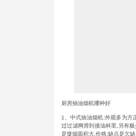
厨房抽油烟机哪种好
1、中式抽油烟机:外观多为方
过过滤网滑到接油杯里,另有极
是拢烟面积大,价格;缺点是欠缺