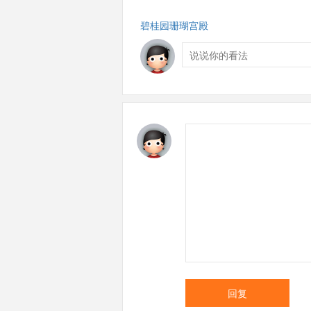
碧桂园珊瑚宫殿
回复