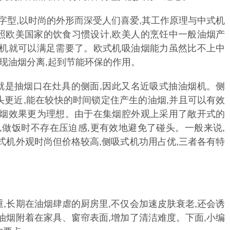
T字型,以时尚的外形而深受人们喜爱,其工作原理与中式机
照欧美国家的饮食习惯设计,欧美人的烹饪中一般油烟产
烟机就可以满足需要了。欧式机吸油烟能力虽然比不上中
实现油烟分离,起到节能环保的作用。
就是抽烟口在灶具的侧面,因此又名近吸式抽油烟机。侧
更近,能在较快的时间锁定住产生的油烟,并且可以有效
排烟效果更为理想。由于在集烟腔外观上采用了敞开式的
,做饭时不存在压迫感,更有效地避免了碰头。一般来说,
式机外观时尚但价格较高,侧吸式机功用占优,三者各有特
,长期在油烟肆虐的厨房里,不仅会加速皮肤衰老,还会诱
油烟附着在家具、窗帘表面,增加了清洁难度。下面,小编