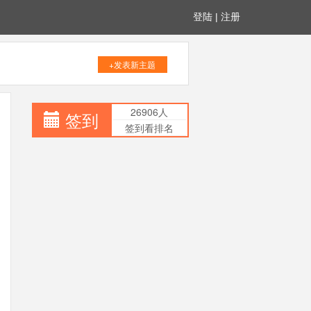
登陆
|
注册
+发表新主题
26906人
签到
签到看排名