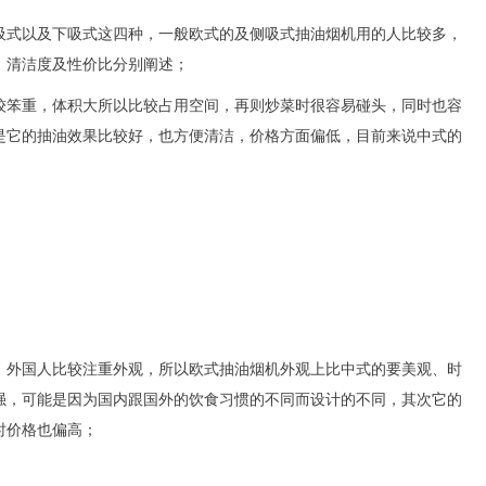
式以及下吸
式这四种
，一般欧式的及
侧吸式抽油烟机用的人比较多，
、清洁度及性价比分别阐述；
较笨重，体积大所以比较占用空间，再则炒菜时很容易碰头，同时也容
是它的抽油效果比较好，也方便清洁，价格方面偏低，目前来说中式的
，外国人比较注重外观，所以欧式抽油烟机外观上比中式的要美观、时
强，可能是因为国内跟国外的饮食习惯的不同而设计的不同，其次它的
时价格也偏高；