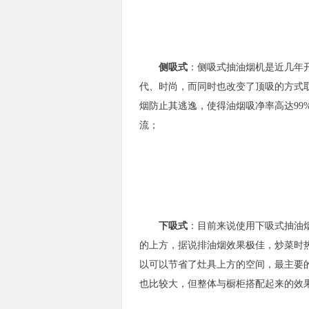
侧吸式
：
侧吸式抽油烟机是近几年
代、时尚，而同时也改变了顶吸的方式
烟防止其逃逸，
使得油烟吸净率高达99
流；
下
吸式
：目前来说使用
下吸式抽油
的上方，
据说排油烟效果极佳，炒菜时
以可以节省了灶具上方的空间，最主要
也比较大，但整体与橱柜搭配起来的效