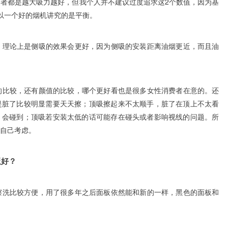
两者都是越大吸力越好，但我个人并不建议过度追求这2个数值，因为基
以一个好的烟机讲究的是平衡。
论上是侧吸的效果会更好，因为侧吸的安装距离油烟更近，而且油
较，还有颜值的比较，哪个更好看也是很多女性消费者在意的。还
是脏了比较明显需要天天擦；顶吸擦起来不太顺手，脏了在顶上不太看
，会碰到；顶吸若安装太低的话可能存在碰头或者影响视线的问题。所
得自己考虑。
板好？
比较方便，用了很多年之后面板依然能和新的一样，黑色的面板和