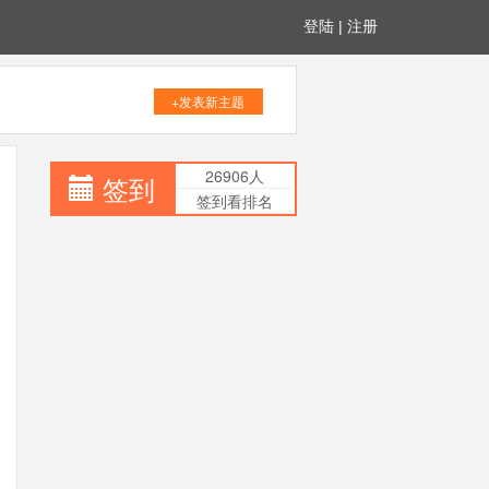
登陆
|
注册
+发表新主题
26906人
签到
签到看排名