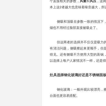
个直接相关的参数，
风量
和
风压
，这
本上这2者越大也意味着噪音越大，所
侧吸和顶吸在参数一致的情况下，理
烟也不用经过脸部直接被吸走了。
但这两者的选择并不仅仅是吸力的比
有清洁问题，侧吸擦起来更顺手，但
得见。还有侧吸不方便用大型的蒸锅
以选择上每户人家情况不一样，还是
灶具选择钢化玻璃好还是不锈钢面
钢化玻璃：一般外观比较漂亮，擦洗
台面也更容易搭配。