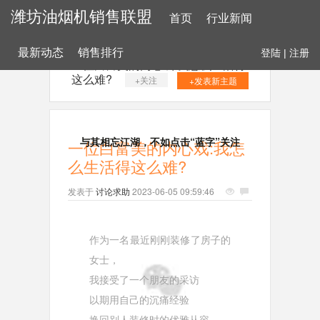
潍坊油烟机销售联盟
首页
行业新闻
最新动态
销售排行
登陆
|
注册
一位白富美的内心戏:我怎么生活得
这么难?
+关注
+发表新主题
与其相忘江湖，不如点击“蓝字”关注
一位白富美的内心戏:我怎
么生活得这么难?
发表于
讨论求助
2023-06-05 09:59:46
作为一名最近刚刚装修了房子的
女士，
我接受了一个朋友的采访
以期用自己的沉痛经验
换回别人装修时的优雅从容