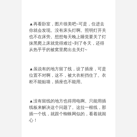
▲再看卧室，图片很美吧~可是，住进去
你就会发现。没有床头灯啊。照明灯开关
也不在床旁。想想每天晚上睡觉要关了灯
抹黑爬上床就觉得难过~到了冬天，还得
从热乎乎的被窝里爬出去关灯~
▲虽说有的地方留了线，设了插座，可是
位置不对啊，这不，被大衣柜挡住了。衣
柜不能贴墙，插座也不能用。
▲没有留线的地方也得用电啊。只能用插
线板来解决这个问题了。这拉一根线，那
插一个线，就跟个蜘蛛网似的，看着就闹
心！