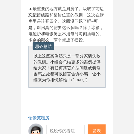
▲最重要的地方就是厨房了。吸取了前边
忘记留线路和留错位置的教训，这次在厨
房里是连开四个。这回没问题了吧~可
是，厨房真的需要这么多吗？除了冰箱，
电磁炉和电饭煲是不用每时每刻插电的。
多余的那么一两个就成了摆设。
思齐总结
以上这些案例还只是一部分家装失败
的教训。小编会总结更多的案例提供
给大家！有任何其它户型问题或装修
困惑之处都可以留言告诉小编，让小
编来为你排忧解难！(´,,•ω•,,‘)
怡景苑租房
发表