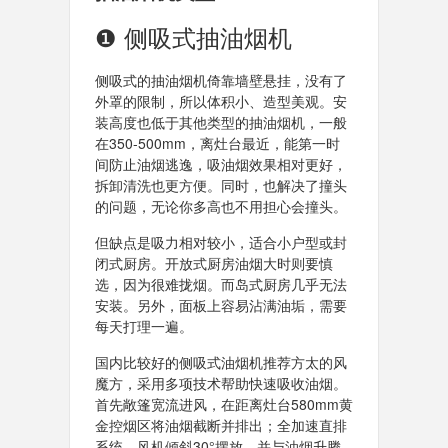
❶ 侧吸式抽油烟机
侧吸式的抽油烟机倚靠墙壁悬挂，没有了
外罩的限制，所以体积小、造型美观。安
装高度也低于其他类型的抽油烟机，一般
在350-500mm，离灶台最近，能第一时
间防止油烟逃逸，吸油烟效果相对更好，
拆卸清洗也更方便。同时，也解决了撞头
的问题，无论你多高也不用担心会撞头。
但缺点是吸力相对较小，适合小户型或封
闭式厨房。开放式厨房油烟大时则要慎
选，因为很难拢烟。而岛式厨房几乎无法
安装。另外，面板上容易沾满油垢，需要
每天打理一遍。
国内比较好的侧吸式油烟机推荐方太的风
魔方，采用多项技术帮助快速吸收油烟。
首先敞篷宽流进风，在距离灶台580mm黄
金控烟区将油烟截断并排出；全加速直排
系统，风机倾斜30°摆放，并与油烟升腾