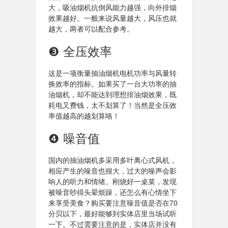
大，吸油烟机抗倒风能力越强，向外排烟
效果越好。一般来说风量越大，风压也就
越大，两者可以配合参考。
❸ 全压效率
这是一项衡量抽油烟机电机功率与风量转
换效率的指标。如果买了一台大功率的抽
油烟机，却不能达到理想排油烟效果，既
耗电又费钱，太不划算了！当然是全压效
率值越高的越划算咯！
❹ 噪音值
国内的抽油烟机多采用多叶离心式风机，
相应产生的噪音也很大，过大的噪声会影
响人的听力和情绪。刚烧好一桌菜，发现
被噪音吵得头晕烦躁，还怎么有心情坐下
来享受美食？购买要注意噪音值是否在70
分贝以下，最好能够到实体店里当场试听
一下。不过需要注意的是，实体店并没有