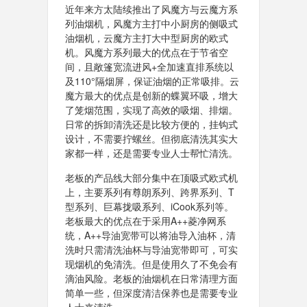
近年来方太陆续推出了风魔方与云魔方系
列油烟机，风魔方主打中小厨房的侧吸式
油烟机，云魔方主打大中型厨房的欧式
机。风魔方系列最大的优点在于节省空
间，且敞篷宽流进风+全加速直排系统以
及110°隔烟屏，保证油烟的正常吸排。云
魔方最大的优点是创新的蝶翼环吸，增大
了笼烟范围，实现了高效的吸烟、排烟。
日常的拆卸清洗还是比较方便的，挂钩式
设计，不需要拧螺丝。但彻底清洗其实大
家都一样，还是需要专业人士帮忙清洗。
老板的产品线大部分集中在顶吸式欧式机
上，主要系列有尊朗系列、跨界系列、T
型系列、巨幕拢吸系列、iCook系列等。
老板最大的优点在于采用A++菱净网系
统，A++导油宽带可以将油导入油杯，清
洗时只需清洗油杯与导油宽带即可，可实
现烟机的免清洗。但是使用久了不免会有
滴油风险。老板的油烟机在日常清理方面
简单一些，但深度清洁保养也是需要专业