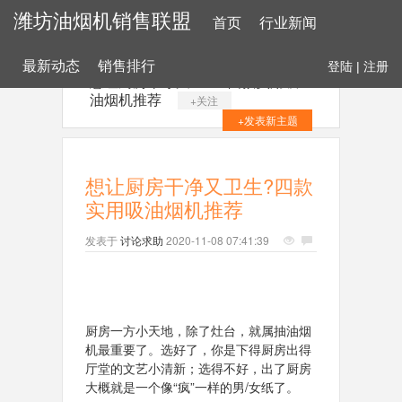
潍坊油烟机销售联盟
首页
行业新闻
最新动态
销售排行
登陆
|
注册
想让厨房干净又卫生?四款实用吸
油烟机推荐
+关注
+发表新主题
想让厨房干净又卫生?四款
实用吸油烟机推荐
发表于
讨论求助
2020-11-08 07:41:39
厨房一方小天地，除了灶台，就属抽油烟
机最重要了。选好了，你是下得厨房出得
厅堂的文艺小清新；选得不好，出了厨房
大概就是一个像“疯”一样的男/女纸了。