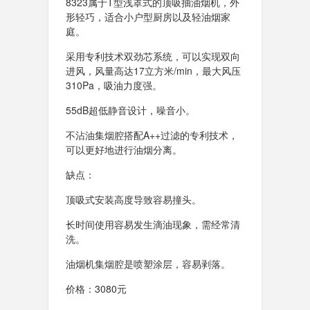
8323属于T型浅罩式的顶吸抽油烟机，外
形轻巧，适合小户型厨房以及轻油烟家
庭。
采用专利技术双劲芯系统，可以实现双向
进风，风量高达17立方米/min，最大风压
310Pa，吸油力度强。
55dB超低静音设计，噪音小。
不沾油集烟腔搭配A++过滤的专利技术，
可以更好地进行油烟分离。
缺点：
顶吸式安装高度导致容易撞头。
长时间使用容易发生滴油现象，需经常清
洗。
油烟机集烟腔是喷塑涂层，容易剥落。
价格：3080元