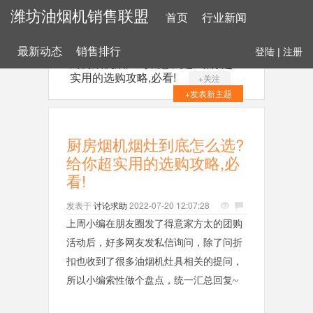
潍坊油烟机销售联盟
首页
行业新闻
最新动态
销售排行
登陆
|
注册
厨房烟机烟灶到底怎么选?给你超
实用的选购攻略,必看!
+关注
+发表新主题
厨房烟机烟灶到底怎么选?
给你超实用的选购攻略,必
看!
发表于
讨论求助
2022-07-20 12:07:28
上周小编在朋友圈发了得意家方太的团购
活动后，好多网友发私信询问，除了问折
扣也收到了很多油烟机灶具相关的提问，
所以小编索性做个盘点，统一汇
总回复~