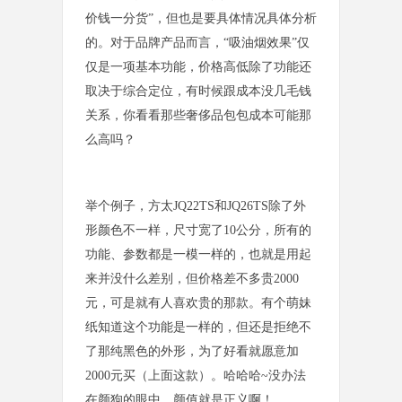
价钱一分货”，但也是要具体情况具体分析
的。对于品牌产品而言，“吸油烟效果”仅
仅是一项基本功能，价格高低除了功能还
取决于综合定位，有时候跟成本没几毛钱
关系，你看看那些奢侈品包包成本可
能那
么高吗？
举个例子，方太JQ22TS和JQ26TS除了外
形颜色不一样，尺寸宽了10公分，所有的
功能、参数都是一模一样的，也就是用起
来并没什么差别，但价格差不多贵2000
元，可是就有人喜欢贵的那款。有个萌妹
纸知道这个功能是一样的，但还是拒绝不
了那纯黑色的外形，为了好看就愿意加
2000元买（上面
这款）。哈哈哈~没办法
在颜狗的眼中，颜值就是正义啊！