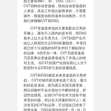
面主要有AMT、AT、DSG（DCT）、
CVT四种自动变速箱，熟知自动变速器的
人来说，其实工作是比较简单的，不需要
操作，根据发动机转速来自动换挡，今天
我们来聊聊CVT和DSG。
CVT变速器来说的主要装配在日系的
车辆上，最先引入国内的是丰田，而DSG
基本上以大众车系为主，CVT的国产化不
由让人联想到大众DSG的量隐患，毕竟目
前已经十分成熟的5AT技术到了濒临淘汰
的边缘，6挡手自一体、CVT无级变速器
乃至双离合变速器逐渐成为了市场上的绝
对主流。 但CVT的国产化很容易让人当下
联想到大众DSG所引发的质量隐患。
CVT和DSG都是未来变速器的大势所
趋， CVT对城市路况来说是个卖点，最大
的好处是省油，因为真正实现无级变速，
档位切换时不会出现动力中断的情况，舒
适性也很高。以前CVT存在对大扭矩不能
承受的问题，所以在大排量的SUV上一直
没有见到CVT的运用，不过现在已经有了
明显改善。DSG采用传统的P－R－N－D