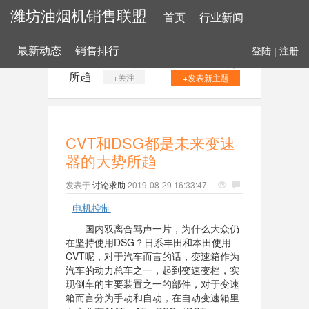
潍坊油烟机销售联盟
首页
行业新闻
最新动态
销售排行
登陆
|
注册
CVT和DSG都是未来变速器的大势
所趋
+关注
+发表新主题
CVT和DSG都是未来变速
器的大势所趋
发表于
讨论求助
2019-08-29 16:33:47
电机控制
国内双离合骂声一片，为什么大众仍
在坚持使用DSG？日系丰田和本田使用
CVT呢，对于汽车而言的话，变速箱作为
汽车的动力总车之一，起到变速变档，实
现倒车的主要装置之一的部件，对于变速
箱而言分为手动和自动，在自动变速箱里