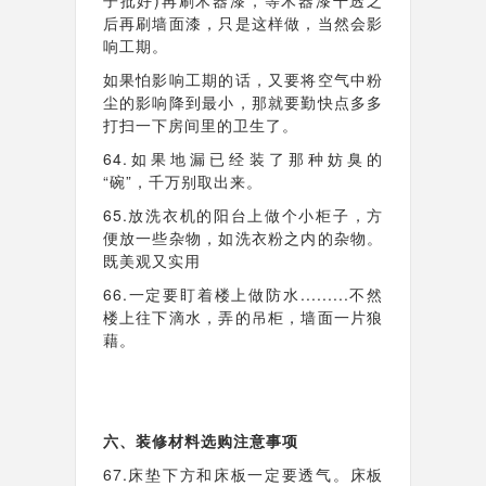
子批好)再刷木器漆，等木器漆干透之
后再刷墙面漆，只是这样做，当然会影
响工期。
如果怕影响工期的话，又要将空气中粉
尘的影响降到最小，那就要勤快点多多
打扫一下房间里的卫生了。
64.如果地漏已经装了那种妨臭的
“碗”，千万别取出来。
65.放洗衣机的阳台上做个小柜子，方
便放一些杂物，如洗衣粉之内的杂物。
既美观又实用
66.一定要盯着楼上做防水.........不然
楼上往下滴水，弄的吊柜，墙面一片狼
藉。
六、装修材料选购注意事项
67.床垫下方和床板一定要透气。床板