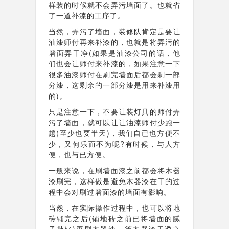
样装的时候就不会弄污墙面了。
也就省
了一道补漆的工序了。
当然，弄污了墙面，装修队肯定是要让
油漆师付再来补漆的，也就是将弄污的
墙面弄干净(如果是油漆公司的话，他
们也会让师付来补漆的，如果注意一下
很多油漆师付在刷完墙面后都会剩一部
分漆，这剩余的一部分漆是用来补漆用
的)。
只是注意一下，不要让装灯具的师付弄
污了墙面，就可以让让油漆师付少跑一
趟(至少也要半天)，我们自已也方便不
少，又何乐而不为呢?有时候，与人方
便，也与已方便。
一般来说，在刷墙面漆之前都会将木器
漆刷完，这样做是避免木器漆在干的过
程中会对刷过墙面漆的墙面有影响。
当然，在实际操作过程中，也可以将地
砖铺完之后(铺地砖之前已将墙面的腻