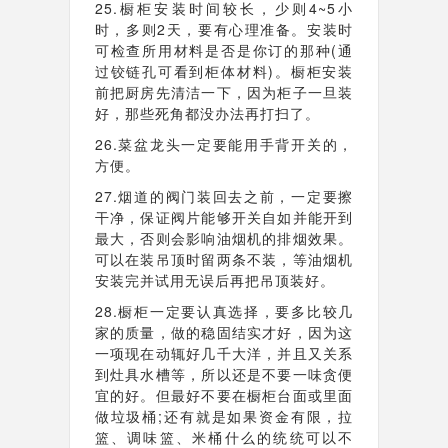
25.橱柜安装时间较长，少则4~5小
时，多则2天，要有心理准备。安装时
可检查所用材料是否是你订的那种(通
过铰链孔可看到柜体材料)。橱柜安装
前把厨房先清洁一下，因为柜子一旦装
好，那些死角都没办法再打扫了。
26.菜盆龙头一定要能用手背开关的，
方便。
27.烟道的阀门装回去之前，一定要擦
干净，保证阀片能够开关自如并能开到
最大，否则会影响油烟机的排烟效果。
可以在装吊顶时留两条不装，等油烟机
安装完并试用无误后再把吊顶装好。
28.橱柜一定要认真选择，要多比较几
家的质量，做的稳固结实才好，因为这
一项现在动辄好几千大洋，并且又关系
到灶具水槽等，所以还是不要一味贪便
宜的好。但最好不要在橱柜台面或里面
做垃圾桶;还有就是如果资金有限，拉
篮、调味篮、米桶什么的统统可以不