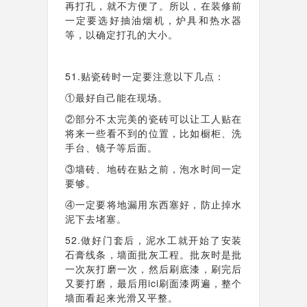
再打孔，就不方便了。所以，在装修前
一定要选好抽油烟机，炉具和热水器
等，以确定打孔的大小。
51.贴瓷砖时一定要注意以下几点：
①最好自己能在现场。
②部分不太完美的瓷砖可以让工人贴在
将来一些看不到的位置，比如橱柜、洗
手台、镜子等后面。
③墙砖、地砖在贴之前，泡水时间一定
要够。
④一定要将地漏用东西塞好，防止掉水
泥下去堵塞。
52.做好门套后，泥水工就开始了安装
石膏线条，墙面批灰工程。批灰时是批
一次灰打磨一次，然后刷底漆，刷完后
又要打磨，最后用ici刷面漆两遍，整个
墙面看起来光滑又平整。