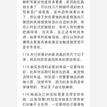
橱柜等最好也提前多看看，若四处乱跑
就太累了，可以找几个购物环境好的大
型家居广场逛逛，基本趋势就看出来
了，所以接下来你要做的就是根据自己
预想的风格慢慢筛选出合适的东西。有
些人对款式把握较好，有些人则对颜色
把握得准，没关系，反正还有时间考
虑，如果等到装修清场，虚位以待的步
骤再去看家具难免最后会勉强接受而不
是非常喜欢。
112.对已经看好的家具最好把尺寸记下
来，然后到房里虚拟将来的摆设情况。
113.购买东西时必要的单据一定要保存
好，此举对后期可能存在的退、换货情
况绝对有益。特别是一些重要物品的购
物小票、说明书等，因为好多东西是有
保修期的，凭证丢了会比较麻烦。
114.根据自己的实际需要合理安排布
线，以免浪费(特别是布很多灯带和射
灯好象不太实用，一定要用也尽量避免