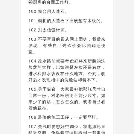
④厨房的台面工作灯。
100.窗台用人造石。
101.橱柜的人造石下应该垫有木板的。
102.别太信设计师。
103.不要盲目的跟从网上团购，我后来
发现，有些自己去砍价会比团购还便
宜。
104.改水路前就要考虑好将来所装的洗
脸盆的大样，比如说是左盆还是右盆，
进水和排水该设在什么地方。否则，改
好后才发现相中的洗脸盆却装不下。
105.关于窗帘，大家最好把那张尺寸自
己留一份，对老板说明不能少尺寸。如
果少了的话，怎么怎么的。或者自己看
着他裁布。
106.装修的施工工序，一定要严盯。
107.走线时要想好空调位，将电源尽量
移近空调，免得装空调时看到一截电源