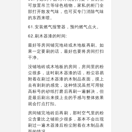
可放置吊兰等绿色植物，家私的柜门全
部打开散发气味，也可买专门消除气味
的东西来喷。
61.安装燃气报警器，预约燃气点火。
62.刷木器漆的时间:
最好等房间铺完地砖或木地板再刷。如
果一定要刷的话，最好也要将房间打扫
干净。
没铺地砖或木地板的房间，房间里的粉
尘很多，这时刷木器漆的话，粉尘容易
附着在刷过木器漆的木制品表面，摸上
去有刺刺的感觉，这种情况虽然可用较
高标号的砂纸打磨后再刷一遍解决，但
是最后刷出来摸上去的手感与整体效果
就会打点打扣。
房间铺完地砖后再刷，那时空气里的粉
尘含量比之铺前少很多，基本不会出现
刷过一
遍木器漆后粉尘附着在木制品表
面的情况。