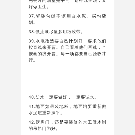
完瓷片的墙壁是平的，这样既美观，又
好做卫生。
37.瓷砖勾缝不该用白水泥。买勾缝
剂。
38.做油漆尽量多用纸胶带。
39.水电改造要自己计划好，要求他们
按直线来开曹。自己看着他们画线，全
按画的线开曹。每一项都要自己验收才
行。
40.防水一定要做好，一定要试水。
41.地面如果装地板，地面均要重新做
水泥层重新抹平。
42.厨房门，还是要装修的木工做木制
的吊轨门为好。