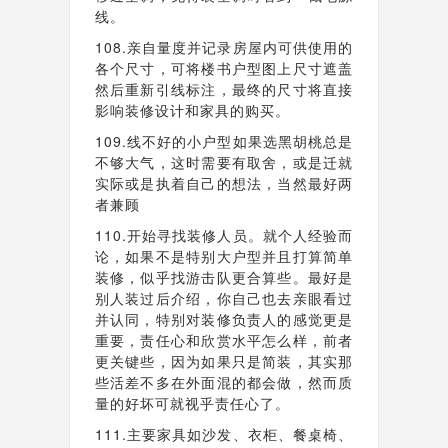
线。
108.亲自量度并记录房屋内可供使用的
各个尺寸，可将楼书户型图上尺寸遮盖
然后重新引线标注，最终的尺寸将直接
影响装修设计和家具的购买。
109.线不好的小户型如果选黑胡桃总是
不够大气，这时需要有取舍，或是迁就
实际或是执着自己的想法，当然最好两
者兼顾
110.开始寻找装修人员。就个人经验而
论，如果不是特别大户型并且打算简单
装修，似乎找游击队更合算些。最好是
别人装过后介绍，你自己也去亲眼看过
并认同，特别对装修负责人的感觉更是
重要，责任心和欣赏水平怎么样，前者
更关键些，因为如果只是简装，其实那
些活差不多在外面混的都会做，然而质
量的好坏可就视乎责任心了。
111.主要家具如沙发、衣柜、餐桌椅、