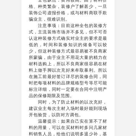
格、种类繁杂，装修户了解甚少，一旦
装饰公司虚报价格，或与材料商联手欺
骗业主，很难识别。
注意事项：目前这种全包的装修方
式，主流装饰市场并不多见，但不可否
认这种装修方式确实对业主的要求是最
低的，时间和装修知识的储备可以较
少，但这种装修方式最容易被不良商家
所蒙骗，由于业主不用花大量的精力在
材料选购上，所以不良商家很容易在材
料上做手脚以次充好来牟取暴利。所以
在施工前最好签订详尽的装修合同，同
时把每项材料的品牌规格型号等尽可能
标注详细，同时一定要在合同中注明产
品的保修期限及范围。
同时，为了防止材料的以次充好，
建议业主每次主材入场时最好能到现场
开包验货，以防对方调包。
温馨提示：如果自己实在算不了材
料的用量，可以在买材料时多问几家材
料销售人员，给他们说明多退少补，基