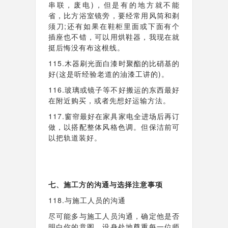
串联，废电)，但是有的地方就不能
省，比方浴室镜旁，要经常用风筒和剃
须刀;还有如果在鞋柜里面或下面有个
插座也不错，可以用烘鞋器，我现在就
挺后悔没有布这根线。
115.木器刷光面白漆时聚酯的比硝基的
好(这是听经验老道的油漆工讲的)。
116.玻璃或镜子等不好搬运的东西最好
在附近购买，或者先想好运输方法。
117.窗帘最好在家具家电全进场后再订
做，以搭配整体风格色调。但保洁前可
以把轨道装好。
七、施工方的沟通与选择注意事项
118.与施工人员的沟通
尽可能多与施工人员沟通，确定他是否
明白你的意图。设身处地尊重每一位师