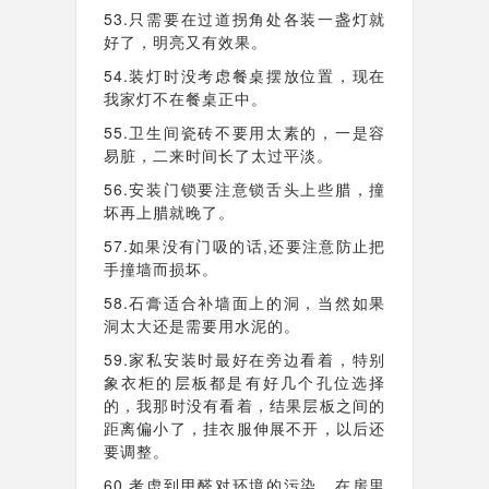
53.只需要在过道拐角处各装一盏灯就
好了，明亮又有效果。
54.装灯时没考虑餐桌摆放位置，现在
我家灯不在餐桌正中。
55.卫生间瓷砖不要用太素的，一是容
易脏，二来时间长了太过平淡。
56.安装门锁要注意锁舌头上些腊，撞
坏再上腊就晚了。
57.如果没有门吸的话,还要注意防止把
手撞墙而损坏。
58.石膏适合补墙面上的洞，当然如果
洞太大还是需要用水泥的。
59.家私安装时最好在旁边看着，特别
象衣柜的层板都是有好几个孔位选择
的，我那时没有看着，结果层板之间的
距离偏小了，挂衣服伸展不开，以后还
要调整。
60.考虑到甲醛对环境的污染，在房里