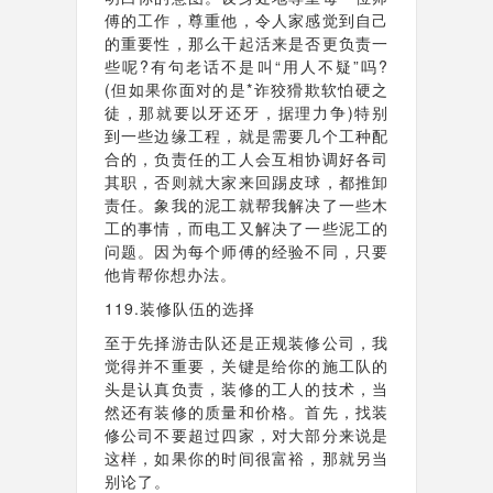
傅的工作，尊重他，令人家感觉到自己
的重要性，那么干起活来是否更负责一
些呢?有句老话不是叫“用人不疑”吗?
(但如果你面对的是*诈狡猾欺软怕硬之
徒，那就要以牙还牙，据理力争)特别
到一些边缘工程，就是需要几个工种配
合的，负责任的工人会互相协调好各司
其职，否则就大家来回踢皮球，都推卸
责任。象我的泥工就帮我解决了一些木
工的事情，而电工又解决了一些泥工的
问题。因为每个师傅的经验不同，只要
他肯帮你想办法。
119.装修队伍的选择
至于先择游击队还是正规装修公司，我
觉得并不重要，关键是给你的施工队的
头是认真负责，装修的工人的技术，当
然还有装修的质量和价格。首先，找装
修公司不要超过四家，对大部分来说是
这样，如果你的时间很富裕，那就另当
别论了。