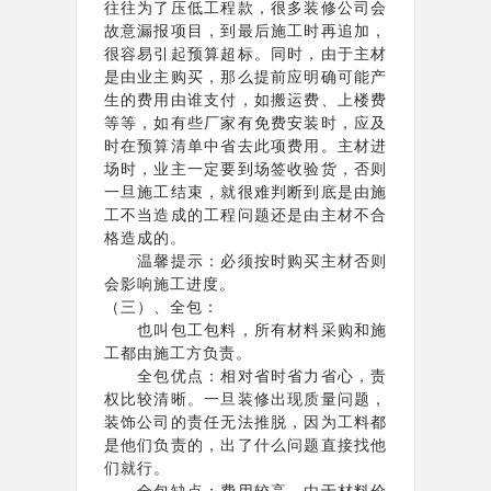
往往为了压低工程款，很多装修公司会
故意漏报项目，到最后施工时再追加，
很容易引起预算超标。同时，由于主材
是由业主购买，那么提前应明确可能产
生的费用由谁支付，如搬运费、上楼费
等等，如有些厂家有免费安装时，应及
时在预算清单中省去此项费用。主材进
场时，业主一定要到场签收验货，否则
一旦施工结束，就很难判断到底是由施
工不当造成的工程问题还是由主材不合
格造成的。
温馨提示：必须按时购买主材否则
会影响施工进度。
（三）、全包：
也叫包工包料，所有材料采购和施
工都由施工方负责。
全包优点：相对省时省力省心，责
权比较清晰。一旦装修出现质量问题，
装饰公司的责任无法推脱，因为工料都
是他们负责的，出了什么问题直接找他
们就行。
全包缺点：费用较高。由于材料价