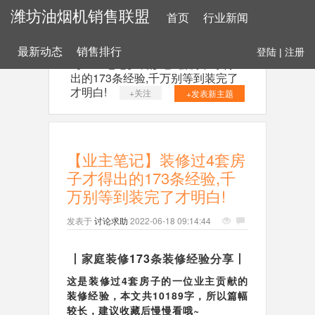
潍坊油烟机销售联盟
首页
行业新闻
最新动态
销售排行
登陆
|
注册
【业主笔记】装修过4套房子才得
出的173条经验,千万别等到装完了
才明白!
+关注
+发表新主题
【业主笔记】装修过4套房
子才得出的173条经验,千
万别等到装完了才明白!
发表于
讨论求助
2022-06-18 09:14:44
丨家庭装修
173
条装修经验分享丨
这是装修过4套房子的一位业主贡献的
装修经验，
本文共10189字，
所以篇幅
较长，建议收藏后慢慢看哦~