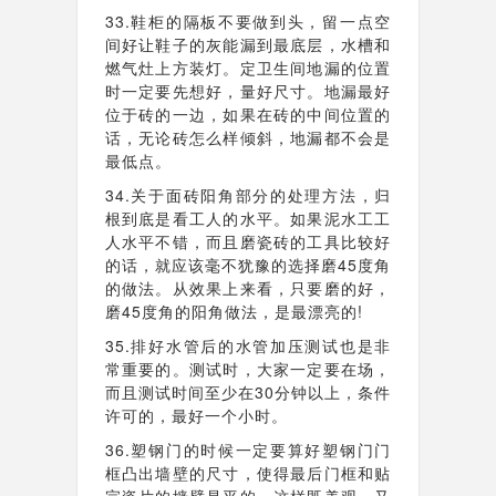
33.鞋柜的隔板不要做到头，留一点空
间好让鞋子的灰能漏到最底层，水槽和
燃气灶上方装灯。定卫生间地漏的位置
时一定要先想好，量好尺寸。地漏最好
位于砖的一边，如果在砖的中间位置的
话，无论砖怎么样倾斜，地漏都不会是
最低点。
34.关于面砖阳角部分的处理方法，归
根到底是看工人的水平。如果泥水工工
人水平不错，而且磨瓷砖的工具比较好
的话，就应该毫不犹豫的选择磨45度角
的做法。从效果上来看，只要磨的好，
磨45度角的阳角做法，是最漂亮的!
35.排好水管后的水管加压测试也是非
常重要的。测试时，大家一定要在场，
而且测试时间至少在30分钟以上，条件
许可的，最好一个小时。
36.塑钢门的时候一定要算好塑钢门门
框凸出墙壁的尺寸，使得最后门框和贴