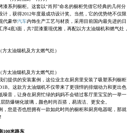
烤漆系列橱柜。这套以“肖邦”命名的橱柜凭借它经典的几何分
计，获得2012年度最成功设计奖。当然，它的优势绝不仅限
现代豪华
汽车
内饰生产工艺与材质，采用目前国内最先进的日
工序4底3面，共7层漆重现优雅，再配以方太油烟机和
燃气灶，
（方太油烟机及方太燃气灶）
（方太油烟机及方太燃气灶）
我们提供的安装案例，这位业主在厨房里安装了吸塑系列橱柜
FD1B。这款方太油烟机不仅带来了更强悍的排烟动力和更出色
低噪音，让身在厨房忙绿的妈妈不会错过客厅里宝宝的一举一
用三层防爆钢化玻璃，颜色时尚百搭，易清洁、更安全。
例，您是否也想拥有一款如此时尚的橱柜和厨房电器呢，那就
！
100米路东