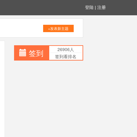
登陆
|
注册
+发表新主题
26906人
签到
签到看排名