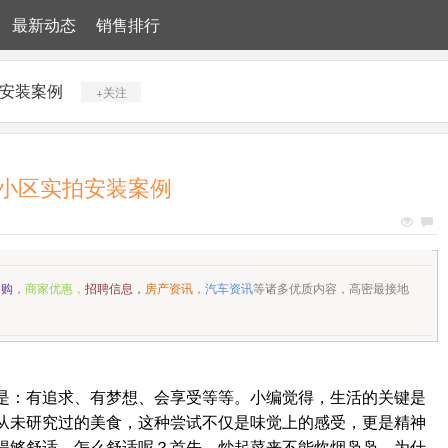
最新动态
销售排行
安装案例
+关注
小区实拍安装案例
团购
，
商家优惠，
招聘信息，
房产资讯，
汽车资讯
等诸多优质内容，高密
最接地
是：有追求、有梦想、会享受等等。小编觉得，生活的关键是
从未研究过的美食，这种尝试不仅是味觉上的感受，更是精神
得够舒适。怎么舒适呢？首先，炒起菜来不能炊烟袅袅，为什