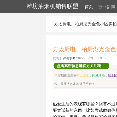
潍坊油烟机销售联盟
首页
行业新闻
方太厨电、柏厨湖光金色小区实拍
方太厨电、柏厨湖光金色
发表于
讨论求助
2022-05-29 08:19:02
点击高密信息港官方关注我
☀
定期推送高密
本土文化
，
同城活动
，
线上
气
、
重服务
的本地微信平台！
热爱生活的表现有哪些？回答不过
要尝试新的东西，比如尝试做做你
的享受。当然，前提是你家的厨房