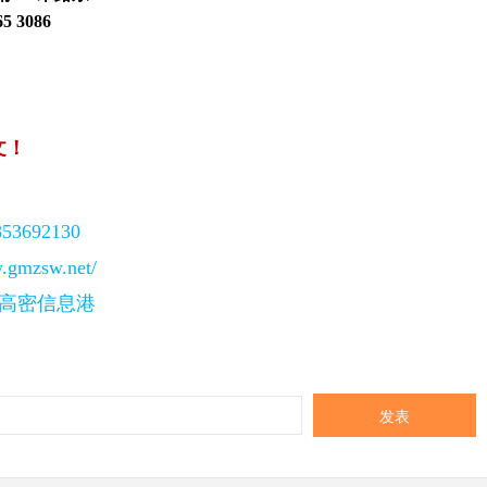
5 3086
文！
692130
mzsw.net/
 高密信息港
发表