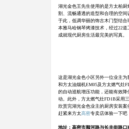
湖光金色王先生使用的是方太柏厨
割、流畅通透的造型和合理的空间设
于此，低调华丽的饰古木门型结合
本雅马哈钢琴烤漆技术，经过22道
成就现代厨房生活最完美的写真。
这是湖光金色小区另外一位业主为
和方太油烟机EM05及方太燃气灶
的自动巡航增压功能，还能有效降
动。此外，
方太燃气灶FD1B采
欣赏完湖光金色业主的厨房安装案
赶紧来方太
高密
专卖店体验一下吧
地址：高密市顺河路与长丰街路口南