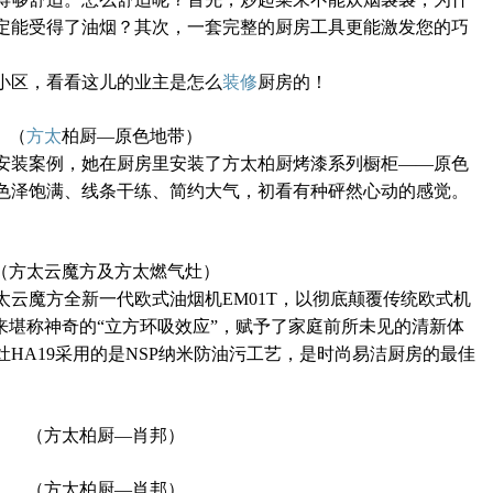
定能受得了油烟？其次，一套完整的厨房工具更能激发您的巧
小区，看看这儿的业主是怎么
装修
厨房的！
（
方太
柏厨—
原色地带）
安装案例，她在厨房里安装了方太柏厨烤漆系列橱柜——原色
色泽饱满、线条干练、简约大气，初看有种砰然心动的感觉。
（方太云魔方及方太燃气灶）
云魔方全新一代欧式油烟机EM01T，以彻底颠覆传统欧式机
来堪称神奇的“立方环吸效应”，赋予了家庭前所未见的清新体
灶
HA19采用的是NSP纳米防油污工艺，是时尚易洁厨房的最佳
（方太柏厨—肖邦）
（方太柏厨—肖邦）