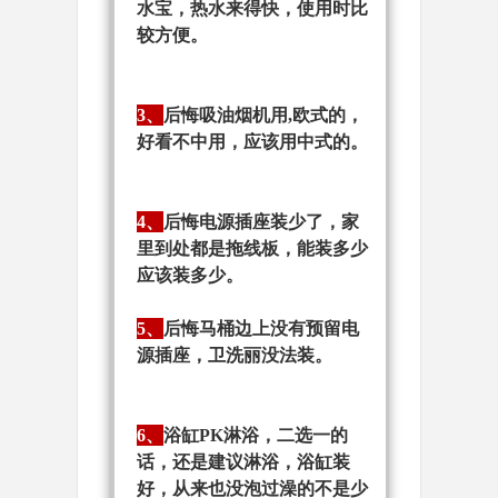
水宝，热水来得快，使用时比
较方便。
3、
后悔吸油烟机用,欧式的，
好看不中用，应该用中式的。
4、
后悔电源插座装少了，家
里到处都是拖线板，能装多少
应该装多少。
5、
后悔马桶边上没有预留电
源插座，卫洗丽没法装。
6、
浴缸PK淋浴，二选一的
话，还是建议淋浴，浴缸装
好，从来也没泡过澡的不是少