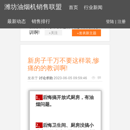
潍坊油烟机销售联盟
首页
行业新闻
最新动态
销售排行
登陆
|
注册
新房子千万不要这样装,惨痛的的教
训啊!
+关注
+发表新主题
新房子千万不要这样装,惨
痛的的教训啊!
发表于
讨论求助
2023-06-05 09:59:46
1、
后悔搞开放式厨房，有油
烟问题。
2、
后悔卫生间、厨房没搞小