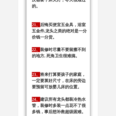
的。
21、
后悔买便宜五金具，浴室
五金件,龙头之类的绝对是一分
价钱一分货。
22、
装修时尽量不要留擦不到
的地方, 死角卫生很难搞。
23、
将来打算要孩子的家庭，
一定要算好尺寸，在床的旁边
要预留可放婴儿床的位置。
24、
建议所有龙头都装冷热水
管，装修时多装一点花不了很
多钱，事后想补救超级困难。