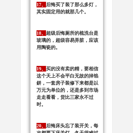
17、
后悔买了装了那么多灯，
其实固定用的就那几个。
18、
超级后悔厕所的梳洗台是
玻璃的，超级容易弄脏，应该
用陶瓷的。
19、
买的没有卖的精，要相信
这个天上不会平白无故的掉馅
鉼，一套房子装修下来都是以
万元为单位的，还是多到市场
走走看看，货比三家永不过
时。
20、
后悔床头忘了装开关，每
次都要下床关灯，冬天很难过