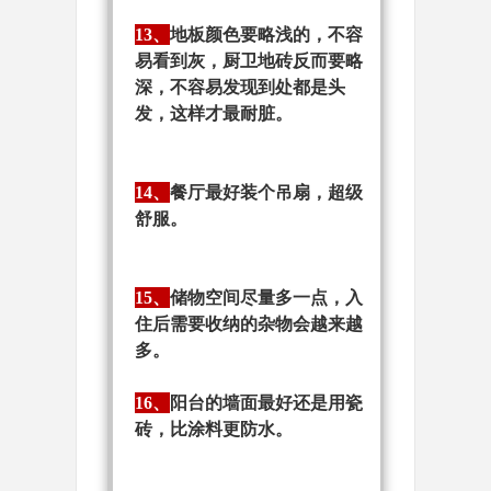
13、
地板颜色要略浅的，不容
易看到灰，厨卫地砖反而要略
深，不容易发现到处都是头
发，这样才最耐脏。
14、
餐厅最好装个吊扇，超级
舒服。
15、
储物空间尽量多一点，入
住后需要收纳的杂物会越来越
多。
16、
阳台的墙面最好还是用瓷
砖，比涂料更防水。