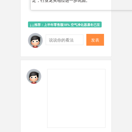
定，行业龙头地位进一步巩固。
↓↓推荐：上半年零售额18% 空气净化器凛冬已至
发表