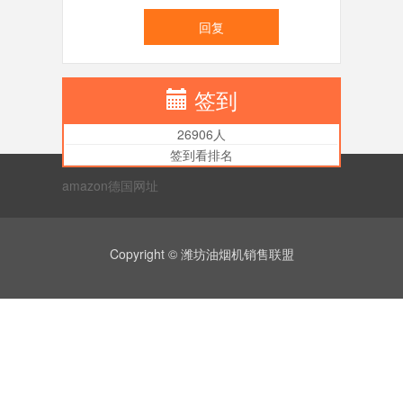
回复
签到
26906人
签到看排名
amazon德国网址
Copyright © 潍坊油烟机销售联盟