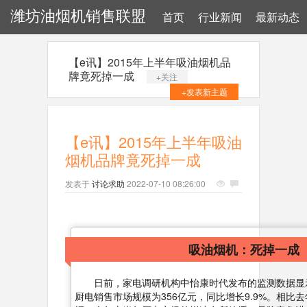
潍坊油烟机销售联盟
首页
行业新闻
最新动态
【e讯】2015年上半年吸油烟机品
牌竟死掉一成
+关注
+发表新主题
【e讯】2015年上半年吸油
烟机品牌竟死掉一成
发表于
讨论求助
2022-07-10 08:26:00
吸油烟机：死掉一成
日前，家电调研机构中怡康时代发布的监测数据显示，
厨电销售市场规模为356亿元，同比增长9.9%。相比去