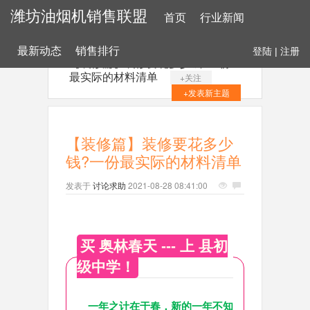
潍坊油烟机销售联盟
首页
行业新闻
最新动态
销售排行
登陆
|
注册
【装修篇】装修要花多少钱?一份
最实际的材料清单
+关注
+发表新主题
【装修篇】装修要花多少
钱?一份最实际的材料清单
发表于
讨论求助
2021-08-28 08:41:00
买 奥林春天 --- 上 县初
级中学！
    一年之计在于春，新的一年不知