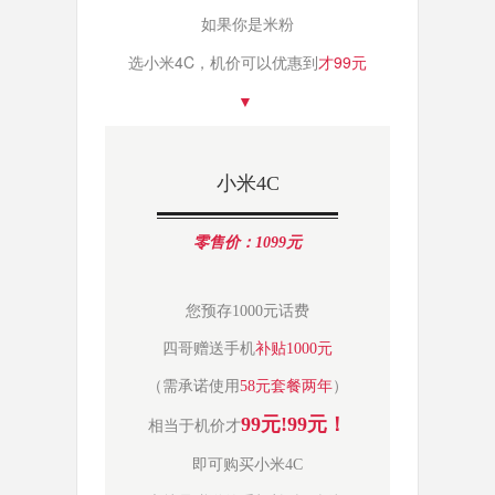
如果你是米粉
选小米4C，
机价
可以优惠到
才99元
▼
小米4C
零售价：1099元
您预存1000元话费
四哥赠送手机
补贴1000元
（需承诺使用
58元套餐两年
）
99元!99元！
相当于机价才
即可购买
小米4C