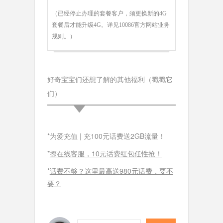
（已经停止办理的套餐客户，须更换新的4G
套餐后才能升级4G。详见10086官方网站业务
规则。）
好奇宝宝们还想了解的其他福利（戳戳它
们）
*为爱充值 | 充100元话费送2GB流量！
*
撩在线客服，10元话费红包任性抢！
*
话费不够？这里最高送980元话费，要不
要？