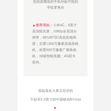
也就是赠送的手机补贴可抵扣
手机零售价
▲
推荐理由：
小米4C，5英寸
高清阳光屏，1080p全高清分
辨率，95%NTSC高色彩饱和
度；后置1300万像素高画质相
机，前置500万像素广视角相
机，36级智能美颜；4G双卡
双待。
假如喜欢大屏又经济的
不妨买5.5英寸的中国移动N1max
▼