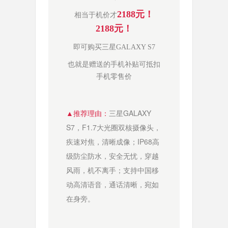
2188元！
相当于机价才
2188元！
即可购买
三星GALAXY S7
也就是赠送的手机补贴可抵扣
手机零售价
推荐理由
：
三
星GALAXY 
▲
S7，F1.7大光圈双核摄像头，
疾速对焦，清晰成像；IP68高
级防尘防水，安全无忧，穿越
风雨，机不离手；支持中国移
动高清语音，通话清晰，宛如
在身旁。