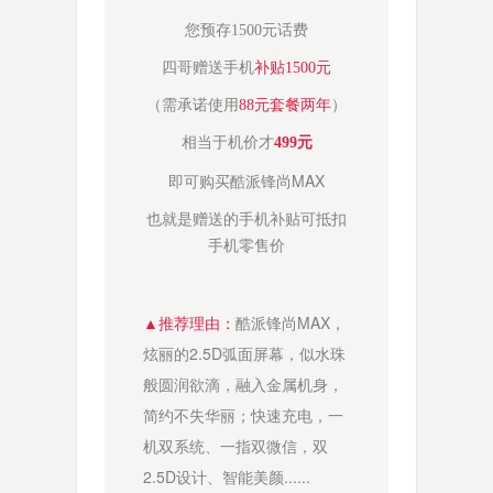
您预存1500元话费
四哥赠送手机
补贴1500元
（需承诺使用
88元套餐两年
）
相当于机价才
499元
即可购买酷派锋尚MAX
也就是赠送的手机补贴可抵扣
手机零售价
▲
推荐理由：
酷派锋尚MAX，
炫丽的2.5D弧面屏幕，似水珠
般圆润欲滴，融入金属机身，
简约不失华丽；
快速充电，一
机双系统、一指双微信，双
2.5D设计、智能美颜......