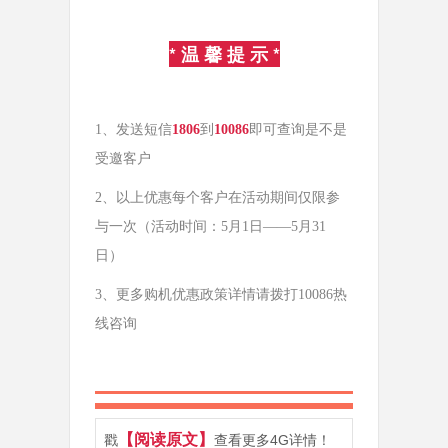
* 温 馨 提 示 *
1、发送短信
1806
到
10086
即可查询是不是
受邀客户
2、以上优惠每个客户在活动期间仅限参
与一次（活动时间：5月1日——5月31
日）
3、更多购机优惠政策详情请拨打10086热
线咨询
【阅读原文】
戳
查看更多4G详情！