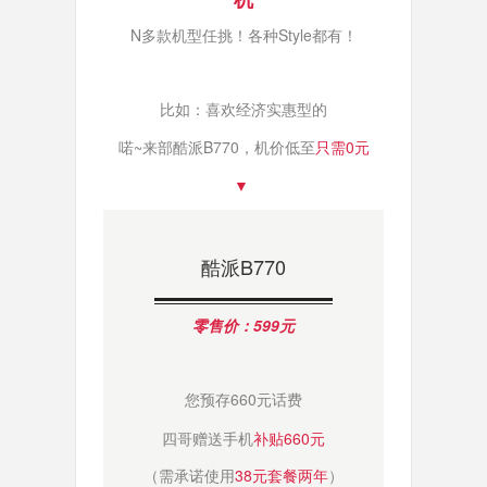
N多款机型任挑！各种Style都有！
比如：
喜欢经济实惠型的
喏~来部酷派B770，
机价
低至
只需
0元
▼
酷派B770
零售价：599元
您预存660元话费
四哥赠送手机
补贴660元
（需承诺使用
38元套餐两年
）