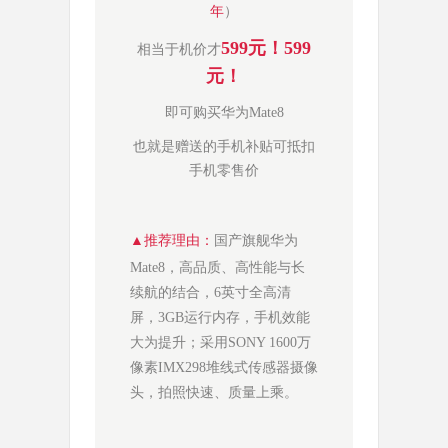
年
）
599元！
599
相当于机价才
元！
即可购买
华为Mate8
也就是赠送的手机补贴可抵扣
手机零售价
▲
推荐理由
：
国产旗舰华为
Mate8，高品质、高性能与长
续航的结合，6英寸全高清
屏，3GB运行内存，手机效能
大为提升；采用SONY 1600万
像素IMX298堆线式传感器摄像
头，拍照快速、质量上乘。