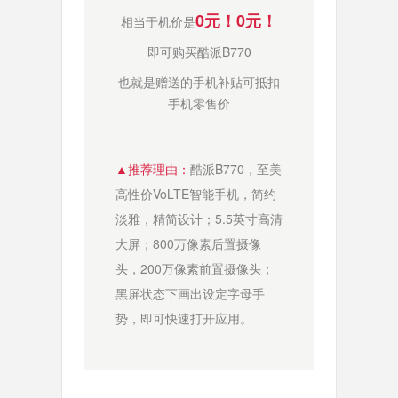
0元！0元！
相当于机价是
即可购买酷派B770
也就是赠送的手机补贴可抵扣
手机零售价
▲
推荐理由：
酷派B770，至美
高性价VoLTE智能手机，
简约
淡雅，精简设计；5.5英寸高清
大屏；800万像素后置摄像
头，200万像素前置摄像头；
黑屏状态下画出设定字母手
势，即可快速打开应用。