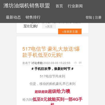
潍坊油烟机销售联盟
首页
行业新闻
最新动态
销售排行
登陆
|
注册
517电信节 豪礼大放送!爆款手机低
至0元购!
+关注
+发表新主题
517电信节 豪礼大放送!爆
款手机低至0元购!
发表于
讨论求助
2022-03-03 15:22:55
# 手机狂欢季，焕新好时节 #
517电信节尚未到
但是，移动的购机豪礼早已来到
给力噢
超级
超级
超级
低至0元
就能买到一部4G手
给力到
机