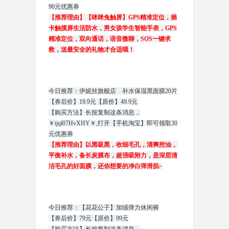
90元优惠券
【推荐理由】【咪咪兔触屏】GPS精准定位，插
卡触摸屏生活防水，男女孩学生智能手表，GPS
精准定位，双向通话，语音微聊，SOS一键求
救，送最安全的礼物才合适哦！
今日推荐：伊妮丝旗舰店 补水保湿黑面膜20片
【券后价】19.9元【原价】49.9元
【购买方法】长按复制这条消息，
￥ijql07HvXHY￥,打开【手机淘宝】即可领取30
元优惠券
【推荐理由】以黑吸黑，收细毛孔，清爽控油，
平衡补水，备长炭膜布，超强吸附力，是深层清
洁毛孔的好面膜，还你想要的净白弹滑肌~
今日推荐：【花花公子】加绒弹力休闲裤
【券后价】79元【原价】99元