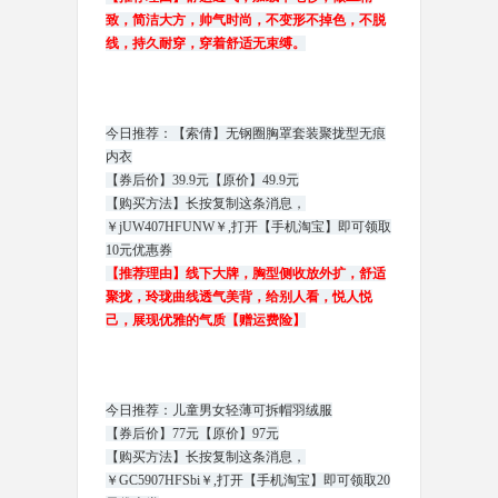
致，简洁大方，帅气时尚，不变形不掉色，不脱
线，持久耐穿，穿着舒适无束缚。
今日推荐：【索倩】无钢圈胸罩套装聚拢型无痕
内衣
【券后价】39.9元【原价】49.9元
【购买方法】长按复制这条消息，
￥jUW407HFUNW￥,打开【手机淘宝】即可领取
10元优惠券
【推荐理由】线下大牌，胸型侧收放外扩，舒适
聚拢，玲珑曲线透气美背，给别人看，悦人悦
己，展现优雅的气质【赠运费险】
今日推荐：儿童男女轻薄可拆帽羽绒服
【券后价】77元【原价】97元
【购买方法】长按复制这条消息，
￥GC5907HFSbi￥,打开【手机淘宝】即可领取20