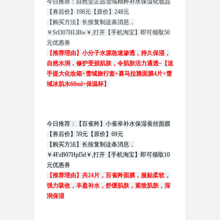
今日推荐：自然堂正品雪域精粹补水保湿化妆品
【券后价】198元【原价】248元
【购买方法】长按复制这条消息，
￥Srl307HLlBw￥,打开【手机淘宝】即可领取50
元优惠券
【推荐理由】小分子水源急速渗透，持久保湿，
自然水润，修护受损肌肤，令肌肤活力通透~【送
手提大化妆箱+雪域旅行套+喜马拉雅面膜4片+雪
域冰肌水60ml+保温杯】
今日推荐：【百雀羚】小雀幸补水保湿蚕丝面膜
【券后价】59元【原价】69元
【购买方法】长按复制这条消息，
￥4FzB07Hpl5d￥,打开【手机淘宝】即可领取10
元优惠券
【推荐理由】共24片，百雀羚面膜，服贴柔软，
强力吸收，丰盈补水，舒缓肌肤，紧致肌肤，深
润保湿