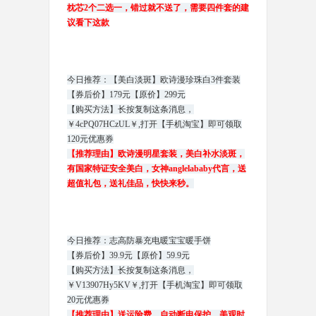
枕芯2个二选一，错过就不送了，需要四件套的建
议看下这款
今日推荐：【美白淡斑】欧诗漫珍珠白3件套装
【券后价】179元【原价】299元
【购买方法】长按复制这条消息，
￥4cPQ07HCzUL￥,打开【手机淘宝】即可领取
120元优惠券
【推荐理由】欧诗漫明星套装，美白补水淡斑，
有国家特证安全美白，女神anglelababy代言，送
超值礼包，送礼佳品，快快来秒。
今日推荐：志高防暴充电暖宝宝暖手饼
【券后价】39.9元【原价】59.9元
【购买方法】长按复制这条消息，
￥V13907Hy5KV￥,打开【手机淘宝】即可领取
20元优惠券
【推荐理由】送运险费，自动断电保护，美观时