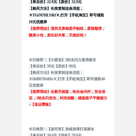
【券后价】22.9元【原价】32.9元
【购买方法】长按复制这条消息，
￥TGi707HLNRf￥,打开【手机淘宝】即可领取
10元优惠券
【推荐理由】清风无香棉柔手帕纸，柔韧顺滑，
随身小包，原生好木浆，天然好纸！
今日推荐：【小霸龙】3轮全闪儿童滑板车
【券后价】59元【原价】99元
【购买方法】长按复制这条消息，
￥6hlB07HnlHu￥,打开【手机淘宝】即可领取40
元优惠券
【推荐理由】全新升级版，铝合金内杆，安全保
证，3轮全闪发光，时尚炫酷，锻炼孩子平衡能力
~【送运费险】
今日推荐：【波司登】加绒加厚打底裤女
【券后价】39.9元【原价】79.9元