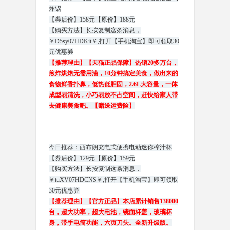
炸锅
【券后价】158元【原价】188元
【购买方法】长按复制这条消息，
￥D5sy07HDKit￥,打开【手机淘宝】即可领取30
元优惠券
【推荐理由】【天猫正品保障】热销20多万台，
煎炸烘焙无需用油，10分钟搞定美食，做出来的
食物鲜香扑鼻，低热低胆固，2.6L大容量，一体
成型易清洗，小巧易放不占空间，赶快给家人带
去健康美食吧。【赠送运费险】
今日推荐：西布朗充电式便携电动迷你榨汁杯
【券后价】129元【原价】159元
【购买方法】长按复制这条消息，
￥tuXV07HDCNS￥,打开【手机淘宝】即可领取
30元优惠券
【推荐理由】【官方正品】本店累计销售138000
台，超大功率，超大电池，镜面杯盖，玻璃杯
身，带手电筒功能，六页刀头。全新升级版。