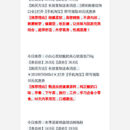
【购买方法】长按复制这条消息，
[请转换微信淘
口令]
,打开【手机淘宝】即可领取40元优惠券
【推荐理由】细腻柔软，高密精致，不易勾丝，
耐磨耐穿，修腿型，收肚腩，让丝袜与肌肤完美
结合，超弹舒适，外穿紧身，性感显瘦！
今日推荐：小白心里软酸奶夹心软面包750g
【券后价】26.8元【原价】36.8元
【购买方法】长按复制这条消息，
￥3D1907HMBr1￥,打开【手机淘宝】即可领取
10元优惠券
【推荐理由】甄选自然健康原料，纯正酸奶口
味，早餐，下午茶，旅行，工作，学习必备小零
食。60天内享用完，口感最佳。
今日推荐：冬季居家韩版情侣棉拖鞋
【券后价】14.9元【原价】19.9元