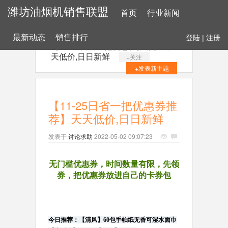
潍坊油烟机销售联盟
首页
行业新闻
最新动态
销售排行
登陆
|
注册
【11-25日省一把优惠券推荐】天
天低价,日日新鲜
+关注
+发表新主题
【11-25日省一把优惠券推
荐】天天低价,日日新鲜
发表于
讨论求助
2022-05-02 09:07:23
无门槛优惠券，时间数量有限，先领
券，把优惠券放进自己的卡券
包
今日推荐：【清风】60包手帕纸无香可湿水面巾