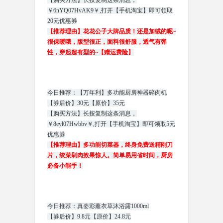
【购买方法】长按复制这条消息，
￥6nYQ07HvAK9￥,打开【手机淘宝】即可领取
20元优惠券
【推荐理由】花花公子大牌品质！还是加绒的呢~
很保暖哦，版型很正，面料很舒服，透气有弹
性，穿起超有型的~【赠运费险】
今日推荐：【万年利】多功能厨房神器碎肉机
【券后价】30元【原价】35元
【购买方法】长按复制这条消息，
￥8eyl07Hwbbv￥,打开【手机淘宝】即可领取5元
优惠券
【推荐理由】多功能切菜器，终身免费送精刚刀
片，绞菜剁肉效果惊人。简单易用省时间，厨房
必备小能手！
今日推荐：真姿彩薰衣草沐浴露1000ml
【券后价】9.8元【原价】24.8元