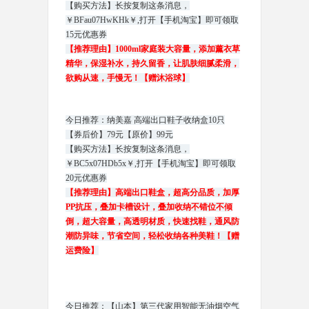
【购买方法】长按复制这条消息，
￥BFau07HwKHk￥,打开【手机淘宝】即可领取
15元优惠券
【推荐理由】1000ml家庭装大容量，添加薰衣草
精华，保湿补水，持久留香，让肌肤细腻柔滑，
欲购从速，手慢无！【赠沐浴球】
今日推荐：纳美嘉 高端出口鞋子收纳盒10只
【券后价】79元【原价】99元
【购买方法】长按复制这条消息，
￥BC5x07HDb5x￥,打开【手机淘宝】即可领取
20元优惠券
【推荐理由】高端出口鞋盒，超高分品质，加厚
PP抗压，叠加卡槽设计，叠加收纳不错位不倾
倒，超大容量，高透明材质，快速找鞋，通风防
潮防异味，节省空间，轻松收纳各种美鞋！【赠
运费险】
今日推荐：【山本】第三代家用智能无油烟空气