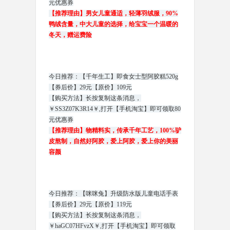
元优惠券
【推荐理由】男女儿童通适，轻薄羽绒服，90%
鸭绒含量，中大儿童的选择，给宝宝一个温暖的
冬天，赠运费险
今日推荐：【千年生工】即食女士型阿胶糕520g
【券后价】29元【原价】109元
【购买方法】长按复制这条消息，
￥SS3Z07K3R14￥,打开【手机淘宝】即可领取80
元优惠券
【推荐理由】物精料实，传承千年工艺，100%驴
皮熬制，自然好阿胶，爱上阿胶，爱上你的美丽
容颜
今日推荐：【咪咪兔】升级防水版儿童电话手表
【券后价】29元【原价】119元
【购买方法】长按复制这条消息，
￥haGC07HFvzX￥,打开【手机淘宝】即可领取