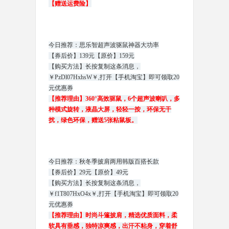
【赠送运费险】
今日推荐：思乐智超声波驱鼠神器大功率
【券后价】139元【原价】159元
【购买方法】长按复制这条消息，
￥PzDl07HxhsW￥,打开【手机淘宝】即可领取20
元优惠券
【推荐理由】360°高效驱鼠，6个超声波喇叭，多
种模式旋转，液晶大屏，轻轻一按，环保无干
扰，绿色环保，赠送5张粘鼠板。
今日推荐：秋冬季披肩两用韩版百搭长款
【券后价】29元【原价】49元
【购买方法】长按复制这条消息，
￥f1T807HxO4x￥,打开【手机淘宝】即可领取20
元优惠券
【推荐理由】时尚斗篷披肩，精选优质面料，柔
软具有垂感，独特凉爽感，出汗不粘身，穿着舒