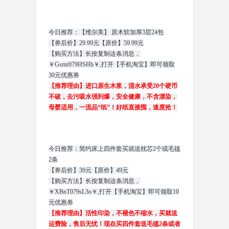
今日推荐：【维尔美】 原木软加厚3层24包
【券后价】29.99元【原价】59.99元
【购买方法】长按复制这条消息，
￥Gsmr079HSHh￥,打开【手机淘宝】即可领取
30元优惠券
【推荐理由】进口原生木浆，湿水承受20个硬币
不破，去污吸水强到爆，安全健康，不含漂染，
母婴适用，一流品“纸”！好纸直接囤，速度抢！
今日推荐：简约床上四件套买就送枕芯2个或毛毯
2条
【券后价】39元【原价】49元
【购买方法】长按复制这条消息，
￥XBnT079sL3o￥,打开【手机淘宝】即可领取10
元优惠券
【推荐理由】活性印染，不褪色不缩水，买就送
运费险，售后无忧！现在买四件套送毛毯2条或者