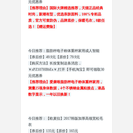
元优惠券
【推荐理由】国际大牌精选推荐，天猫正品经典
时尚，新潮有型，优选亲肤面料，100%专柜品
质，官方可查防伪，品牌底价，保暖毛衣，8款任
选！【赠运费险】
今日推荐：脂肪秤电子称体重秤家用成人智能
【券后价】49.9元【原价】79.9元
【购买方法】长按复制这条消息，
￥zPZ107HBbEx￥,打开【手机淘宝】即可领取30
元优惠券
【推荐理由】爱康唯脂肪秤电子称体重秤家用，
测量25项身体数据，4个不锈钢金属粘接点，液晶
数字显示，一年以旧换新！
今日推荐：【欧麦拉】2017韩版加厚高领宽松毛
衣
【券后价】135元【原价】165元