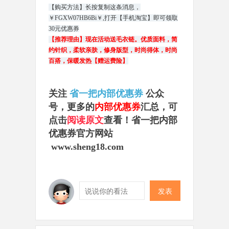
【购买方法】长按复制这条消息，
￥FGXW07HB6Bi￥,打开【手机淘宝】即可领取
30元优惠券
【推荐理由】现在活动送毛衣链。优质面料，简
约针织，柔软亲肤，修身版型，时尚得体，时尚
百搭，保暖发热【赠运费险】
关注
省一把内部优惠券
公众
号，
更多的
内部优惠券
汇总，可
点击
阅读原文
查看！省一把内部
优惠券官方网站
www.sheng18.com
发表