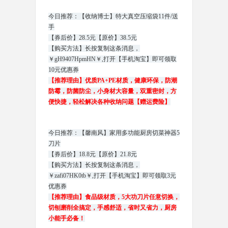
今日推荐：【收纳博士】特大真空压缩袋11件/送
手
【券后价】28.5元【原价】38.5元
【购买方法】长按复制这条消息，
￥gH9407HpmHN￥,打开【手机淘宝】即可领取
10元优惠券
【推荐理由】优质PA+PE材质，健康环保，防潮
防霉，防菌防尘，小身材大容量，双重密封，方
便快捷，轻松解决各种收纳问题【赠运费险】
今日推荐：【馨南风】家用多功能厨房切菜神器5
刀片
【券后价】18.8元【原价】21.8元
【购买方法】长按复制这条消息，
￥zafi07HK0tb￥,打开【手机淘宝】即可领取3元
优惠券
【推荐理由】食品级材质，5大功刀片任意切换，
切刨磨削全搞定，手感舒适，省时又省力，厨房
小能手必备！