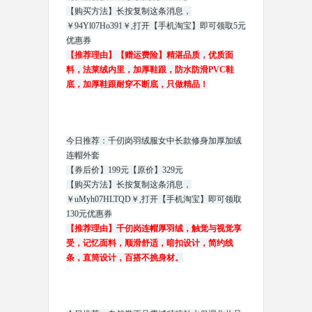
【购买方法】长按复制这条消息，
￥94Yl07Ho391￥,打开【手机淘宝】即可领取5元
优惠券
【推荐理由】【赠运费险】精湛品质，优质面
料，法莱绒内里，加厚鞋跟，防水防滑PVC鞋
底，加厚鞋跟耐穿不断底，只做精品！
今日推荐：千仞岗羽绒服女中长款修身加厚加绒
连帽外套
【券后价】199元【原价】329元
【购买方法】长按复制这条消息，
￥uMyh07HLTQD￥,打开【手机淘宝】即可领取
130元优惠券
【推荐理由】千仞岗连帽厚羽绒，触觉与视觉享
受，记忆面料，顺滑舒适，暗扣设计，简约线
条，直筒设计，百搭不挑身材。