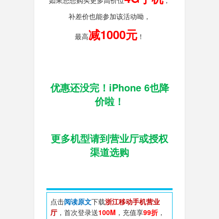
补差价也能参加该活动呦，
减1000元
最高
！
优惠还没完！iPhone 6也降
价啦！
更
多机型请到营业厅或授权
渠道选购
点击
阅读原文
下载
浙江移动手机营业
厅
，首次登录送
100M
，充值享
99折
，